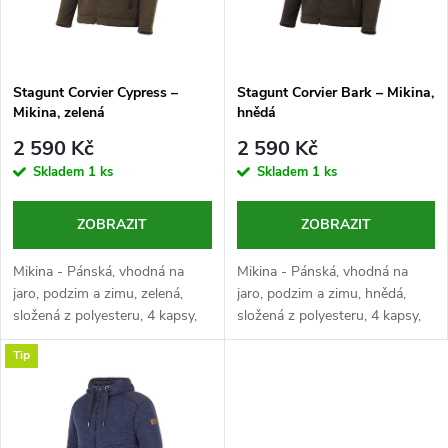
n
i
í
s
p
Stagunt Corvier Cypress –
Stagunt Corvier Bark – Mikina,
Mikina, zelená
hnědá
p
r
2 590 Kč
2 590 Kč
r
Skladem
1 ks
Skladem
1 ks
o
o
ZOBRAZIT
ZOBRAZIT
d
d
Mikina - Pánská, vhodná na
Mikina - Pánská, vhodná na
u
jaro, podzim a zimu, zelená,
jaro, podzim a zimu, hnědá,
složená z polyesteru, 4 kapsy,
složená z polyesteru, 4 kapsy,
u
prodyšná, pružná
prodyšná, pružná
k
Tip
k
t
t