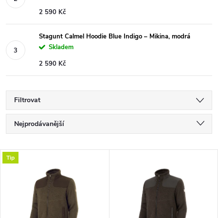
2 590 Kč
Stagunt Calmel Hoodie Blue Indigo – Mikina, modrá
Skladem
2 590 Kč
Filtrovat
Ř
Nejprodávanější
a
Nejlevnější
V
Tip
Nejdražší
z
ý
Abecedně
e
p