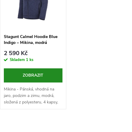
ů
ů
Stagunt Calmel Hoodie Blue
Indigo – Mikina, modrá
2 590 Kč
Skladem
1 ks
ZOBRAZIT
Mikina - Pánská, vhodná na
jaro, podzim a zimu, modrá,
složená z polyesteru, 4 kapsy,
kapuce, prodyšná, pružná
O