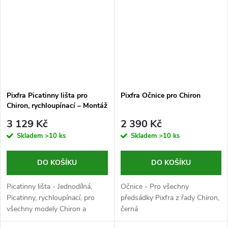
Pixfra Picatinny lišta pro
Pixfra Očnice pro Chiron
Chiron, rychloupínací – Montáž
3 129 Kč
2 390 Kč
Skladem
>10 ks
Skladem
>10 ks
DO KOŠÍKU
DO KOŠÍKU
Picatinny lišta - Jednodílná,
Očnice - Pro všechny
Picatinny, rychloupínací, pro
předsádky Pixfra z řady Chiron,
všechny modely Chiron a
černá
Chiron LRF, 152 g, černá