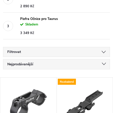
2 890 Kč
Pixfra Očnice pro Taurus
Skladem
3 349 Kč
Filtrovat
Ř
Nejprodávanější
a
Nejlevnější
V
Rozbalené
Nejdražší
z
ý
Abecedně
e
p