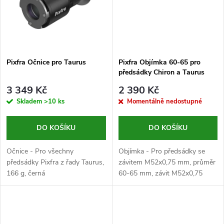
ů
ů
Pixfra Očnice pro Taurus
Pixfra Objímka 60-65 pro
předsádky Chiron a Taurus
3 349 Kč
2 390 Kč
Skladem
>10 ks
Momentálně nedostupné
DO KOŠÍKU
DO KOŠÍKU
Očnice - Pro všechny
Objímka - Pro předsádky se
předsádky Pixfra z řady Taurus,
závitem M52x0,75 mm, průměr
166 g, černá
60-65 mm, závit M52x0,75
mm, černá