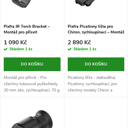
n
i
í
s
p
Pixfra IR Torch Bracket –
Pixfra Picatinny lišta pro
Montáž pro přísvit
Chiron, rychloupínací – Montáž
p
r
1 090 Kč
2 890 Kč
r
Skladem
1 ks
Skladem
1 ks
o
o
DO KOŠÍKU
DO KOŠÍKU
d
d
Montáž pro přísvit - Pro
Picatinny lišta - Jednodílná,
u
všechny tubusové puškohledy,
Picatinny, rychloupínací, pro
30 mm oko, rychloupínací, 70 g,
všechny modely Chiron a
u
černá
Chiron LRF, 152 g, černá
k
k
t
t