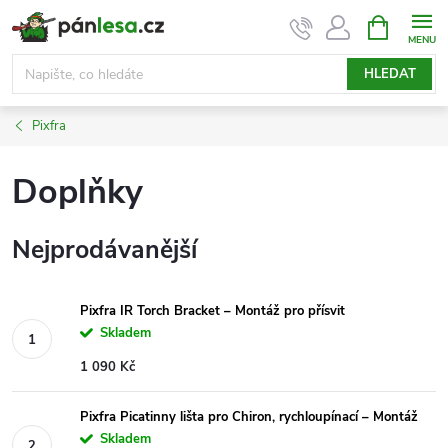
Přejít
NÁKUPNÍ
KOŠÍK
na
obsah
HLEDAT
Pixfra
Doplňky
Nejprodávanější
Pixfra IR Torch Bracket – Montáž pro přísvit
Skladem
1 090 Kč
Pixfra Picatinny lišta pro Chiron, rychloupínací – Montáž
Skladem