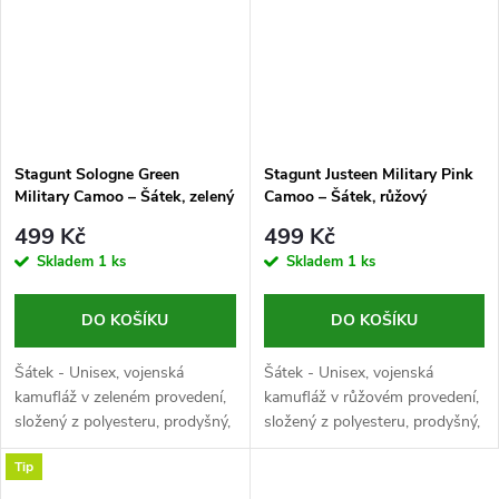
Stagunt Sologne Green
Stagunt Justeen Military Pink
Military Camoo – Šátek, zelený
Camoo – Šátek, růžový
499 Kč
499 Kč
Skladem
1 ks
Skladem
1 ks
DO KOŠÍKU
DO KOŠÍKU
Šátek - Unisex, vojenská
Šátek - Unisex, vojenská
kamufláž v zeleném provedení,
kamufláž v růžovém provedení,
složený z polyesteru, prodyšný,
složený z polyesteru, prodyšný,
rozměr 1900x1000 mm
rozměr 1800x900 mm
Tip