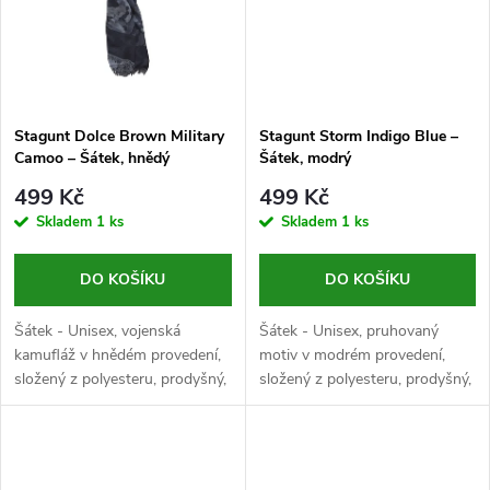
ů
ů
Stagunt Dolce Brown Military
Stagunt Storm Indigo Blue –
Camoo – Šátek, hnědý
Šátek, modrý
499 Kč
499 Kč
Skladem
1 ks
Skladem
1 ks
DO KOŠÍKU
DO KOŠÍKU
Šátek - Unisex, vojenská
Šátek - Unisex, pruhovaný
kamufláž v hnědém provedení,
motiv v modrém provedení,
složený z polyesteru, prodyšný,
složený z polyesteru, prodyšný,
rozměr 1850x700 mm
rozměr 1900x1100 mm