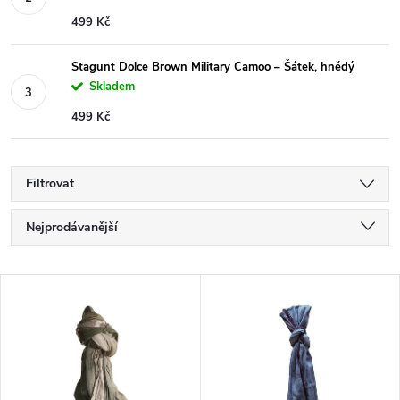
499 Kč
Stagunt Dolce Brown Military Camoo – Šátek, hnědý
Skladem
499 Kč
Filtrovat
Ř
Nejprodávanější
a
Nejlevnější
V
Nejdražší
z
ý
Abecedně
e
p