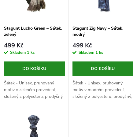
n
i
í
s
p
Stagunt Lucho Green – Šátek,
Stagunt Zig Navy – Šátek,
zelený
modrý
p
r
499 Kč
499 Kč
r
Skladem
1 ks
Skladem
1 ks
o
o
DO KOŠÍKU
DO KOŠÍKU
d
d
Šátek - Unisex, pruhovaný
Šátek - Unisex, pruhovaný
u
motiv v zeleném provedení,
motiv v modrém provedení,
složený z polyesteru, prodyšný,
složený z polyesteru, prodyšný,
u
rozměr 1800x700 mm
rozměr 1900x550 mm
k
k
t
t