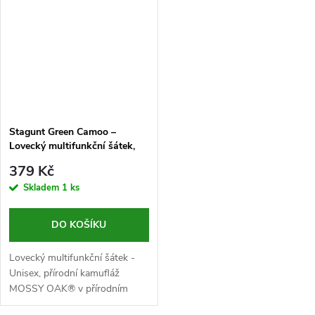
Stagunt Green Camoo –
Lovecký multifunkční šátek,
zelená kamufláž
379 Kč
Skladem
1 ks
DO KOŠÍKU
Lovecký multifunkční šátek -
Unisex, přírodní kamufláž
MOSSY OAK® v přírodním
provedení, složený z polyesteru,