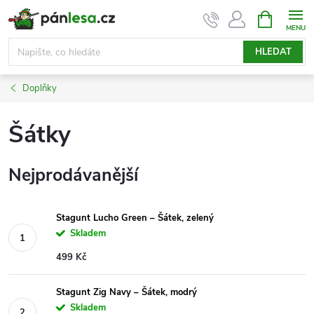
Přejít
NÁKUPNÍ
KOŠÍK
na
obsah
HLEDAT
Doplňky
Šátky
Nejprodávanější
Stagunt Lucho Green – Šátek, zelený
Skladem
499 Kč
Stagunt Zig Navy – Šátek, modrý
Skladem