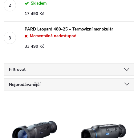
Skladem
17 490 Kč
PARD Leopard 480-25 – Termovizní monokulár
Momentálně nedostupné
33 490 Kč
Filtrovat
Ř
Nejprodávanější
a
Nejlevnější
V
Nejdražší
z
ý
Abecedně
e