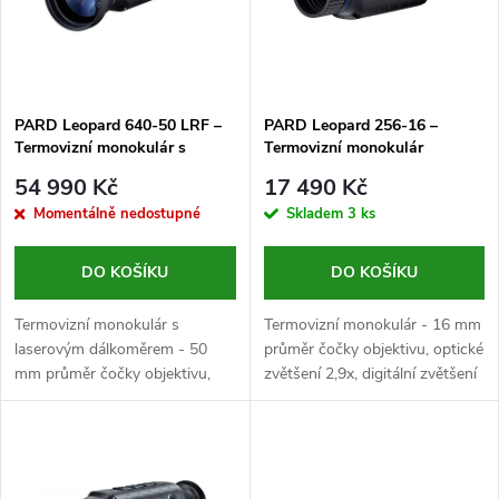
p
n
i
í
s
p
PARD Leopard 640-50 LRF –
PARD Leopard 256-16 –
Termovizní monokulár s
Termovizní monokulár
p
dálkoměrem
r
54 990 Kč
17 490 Kč
r
Momentálně nedostupné
Skladem
3 ks
o
o
DO KOŠÍKU
DO KOŠÍKU
d
d
Termovizní monokulár s
Termovizní monokulár - 16 mm
u
laserovým dálkoměrem - 50
průměr čočky objektivu, optické
mm průměr čočky objektivu,
zvětšení 2,9x, digitální zvětšení
u
optické zvětšení 3,2x, digitální
až 8x, VOx senzor s rozlišením
k
zvětšení až 8x, VOx senzor s
256x192 px, rozteč pixelů
k
rozlišením 640x512 px, rozteč
12 μm, tepelná...
t
pixelů...