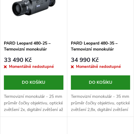
t
ů
ů
PARD Leopard 480-25 –
PARD Leopard 480-35 –
Termovizní monokulár
Termovizní monokulár
33 490 Kč
34 990 Kč
Momentálně nedostupné
Momentálně nedostupné
DO KOŠÍKU
DO KOŠÍKU
Termovizní monokulár - 25 mm
Termovizní monokulár - 35 mm
průměr čočky objektivu, optické
průměr čočky objektivu, optické
zvětšení 2x, digitální zvětšení až
zvětšení 2,8x, digitální zvětšení
8x, VOx senzor s rozlišením
až 8x, VOx senzor s rozlišením
480x360 px, rozteč pixelů
480x360 px, rozteč pixelů...
12 μm, citlivost...