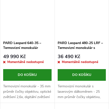
PARD Leopard 640-35 –
PARD Leopard 480-25 LRF –
Termovizní monokulár
Termovizní monokulár s
dálkoměrem
49 990 Kč
36 490 Kč
Momentálně nedostupné
Momentálně nedostupné
DO KOŠÍKU
DO KOŠÍKU
Termovizní monokulár - 35 mm
Termovizní monokulár s
průměr čočky objektivu, optické
laserovým dálkoměrem - 25
zvětšení 2,6x, digitální zvětšení
mm průměr čočky objektivu,
až 8x, VOx senzor s rozlišením
optické zvětšení 2x, digitální
640x512 px, rozteč pixelů...
zvětšení až 8x, VOx senzor s