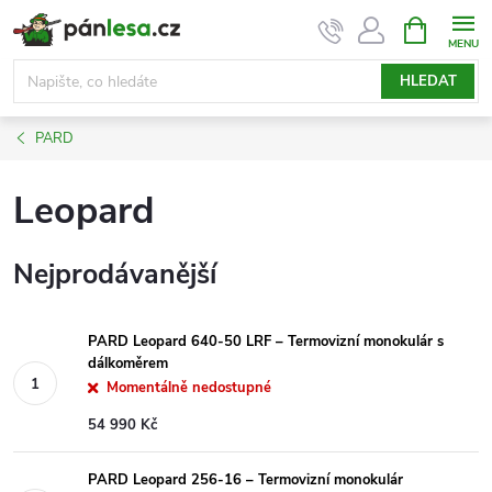
Přejít
NÁKUPNÍ
KOŠÍK
na
obsah
HLEDAT
PARD
Leopard
Nejprodávanější
PARD Leopard 640-50 LRF – Termovizní monokulár s
dálkoměrem
Momentálně nedostupné
54 990 Kč
PARD Leopard 256-16 – Termovizní monokulár