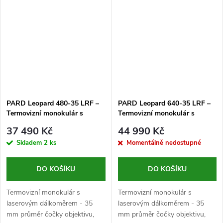
rozlišením 480x360 px, rozteč
pixelů...
PARD Leopard 480-35 LRF –
PARD Leopard 640-35 LRF –
Termovizní monokulár s
Termovizní monokulár s
dálkoměrem
dálkoměrem
37 490 Kč
44 990 Kč
Skladem
2 ks
Momentálně nedostupné
DO KOŠÍKU
DO KOŠÍKU
Termovizní monokulár s
Termovizní monokulár s
laserovým dálkoměrem - 35
laserovým dálkoměrem - 35
mm průměr čočky objektivu,
mm průměr čočky objektivu,