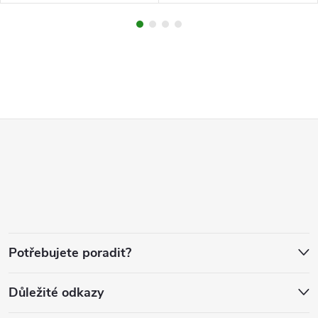
Z
á
p
a
Potřebujete poradit?
t
Důležité odkazy
í