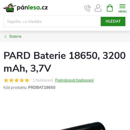
Přejít
NÁKUPNÍ
KOŠÍK
na
obsah
HLEDAT
Baterie
PARD Baterie 18650, 3200
mAh, 3,7V
1 hodnocení
Podrobnosti hodnocení
Kód produktu:
PRDBAT18650