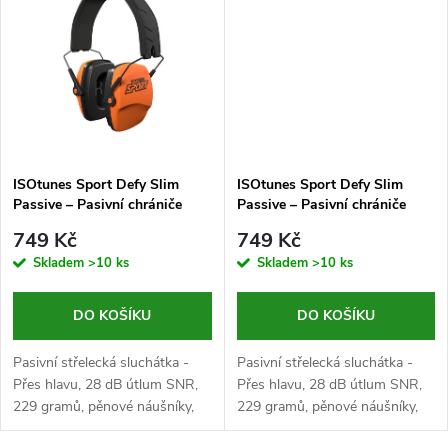
t
t
ů
ů
ISOtunes Sport Defy Slim
ISOtunes Sport Defy Slim
Passive – Pasivní chrániče
Passive – Pasivní chrániče
sluchu, oranžové
sluchu, zelené
749 Kč
749 Kč
Skladem
>10 ks
Skladem
>10 ks
DO KOŠÍKU
DO KOŠÍKU
Pasivní střelecká sluchátka -
Pasivní střelecká sluchátka -
Přes hlavu, 28 dB útlum SNR,
Přes hlavu, 28 dB útlum SNR,
229 gramů, pěnové náušníky,
229 gramů, pěnové náušníky,
EN352, oranžové
EN352, tmavě zelené