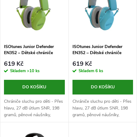
e
p
n
i
í
s
p
ISOtunes Junior Defender
ISOtunes Junior Defender
EN352 – Dětské chrániče
EN352 – Dětské chrániče
p
sluchu, zelené
sluchu, modré
r
619 Kč
619 Kč
r
Skladem
>10 ks
Skladem
6 ks
o
o
DO KOŠÍKU
DO KOŠÍKU
d
d
Chrániče sluchu pro děti - Přes
Chrániče sluchu pro děti - Přes
u
hlavu, 27 dB útlum SNR, 198
hlavu, 27 dB útlum SNR, 198
gramů, pěnové náušníky,
gramů, pěnové náušníky,
u
EN352, zelené
EN352, světle modré
k
k