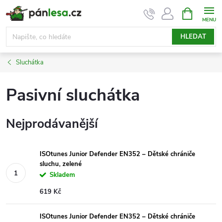
Přejít
NÁKUPNÍ
KOŠÍK
na
obsah
HLEDAT
Sluchátka
Pasivní sluchátka
Nejprodávanější
ISOtunes Junior Defender EN352 – Dětské chrániče
sluchu, zelené
Skladem
619 Kč
ISOtunes Junior Defender EN352 – Dětské chrániče