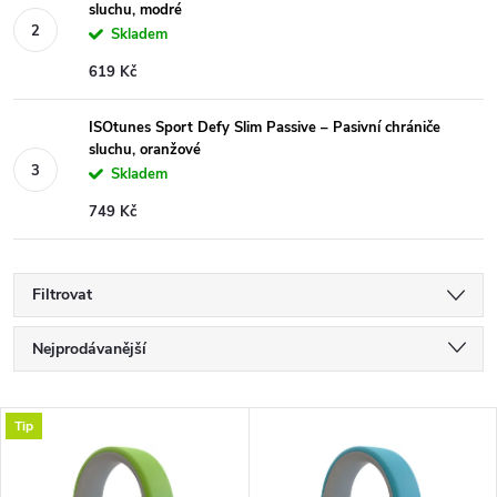
sluchu, modré
Skladem
619 Kč
ISOtunes Sport Defy Slim Passive – Pasivní chrániče
sluchu, oranžové
Skladem
749 Kč
Filtrovat
Ř
Nejprodávanější
a
Nejlevnější
V
Tip
Nejdražší
z
ý
Abecedně