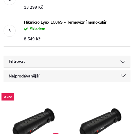
13 299 Kč
Hikmicro Lynx LC06S – Termovizní monokulár
Skladem
8 549 Kč
Filtrovat
Ř
Nejprodávanější
a
Nejlevnější
V
Akce
Nejdražší
z
ý
Abecedně
e
p