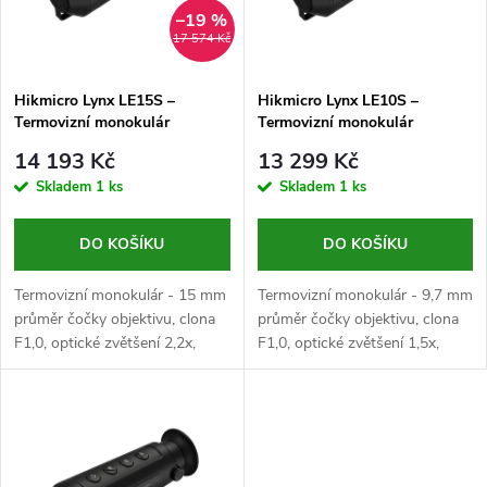
n
i
–19 %
17 574 Kč
í
s
p
Hikmicro Lynx LE15S –
Hikmicro Lynx LE10S –
Termovizní monokulár
Termovizní monokulár
p
r
14 193 Kč
13 299 Kč
r
Skladem
1 ks
Skladem
1 ks
o
o
DO KOŠÍKU
DO KOŠÍKU
d
d
Termovizní monokulár - 15 mm
Termovizní monokulár - 9,7 mm
u
průměr čočky objektivu, clona
průměr čočky objektivu, clona
F1,0, optické zvětšení 2,2x,
F1,0, optické zvětšení 1,5x,
u
digitální zvětšení až 8x, VOx
digitální zvětšení až 8x, VOx
k
senzor s rozlišením 256x192
senzor s rozlišením 256x192
k
px, rozteč pixelů 12 μm,...
px, rozteč pixelů 12 μm,...
t
t