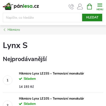
Přejít
NÁKUPNÍ
KOŠÍK
na
obsah
HLEDAT
Hikmicro
Lynx S
Nejprodávanější
Hikmicro Lynx LE15S – Termovizní monokulár
Skladem
14 193 Kč
Hikmicro Lynx LE10S – Termovizní monokulár
Skladem