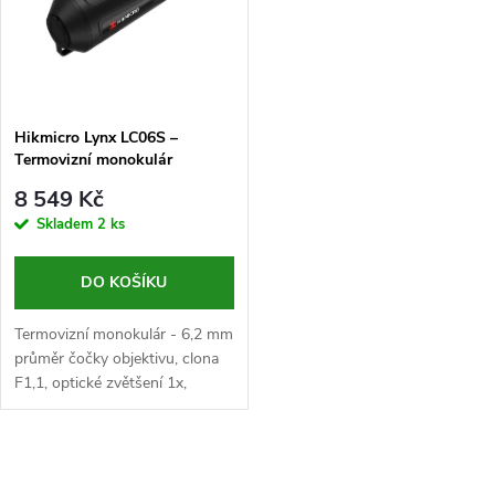
ů
ů
Hikmicro Lynx LC06S –
Termovizní monokulár
8 549 Kč
Skladem
2 ks
DO KOŠÍKU
Termovizní monokulár - 6,2 mm
průměr čočky objektivu, clona
F1,1, optické zvětšení 1x,
digitální zvětšení až 4x, VOx
senzor s rozlišením 160x120
px, rozteč pixelů...
O