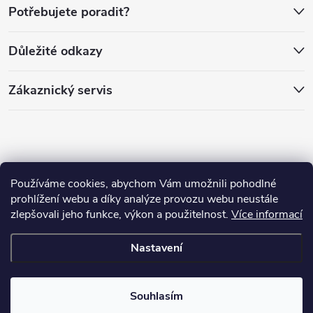
a
Potřebujete poradit?
t
Důležité odkazy
í
Zákaznický servis
Používáme cookies, abychom Vám umožnili pohodlné
prohlížení webu a díky analýze provozu webu neustále
zlepšovali jeho funkce, výkon a použitelnost.
Více informací
Copyright 2026
PánLesa.cz
. Všechna práva vyhrazena.
Nastavení
Vytvořil Shoptet
Souhlasím