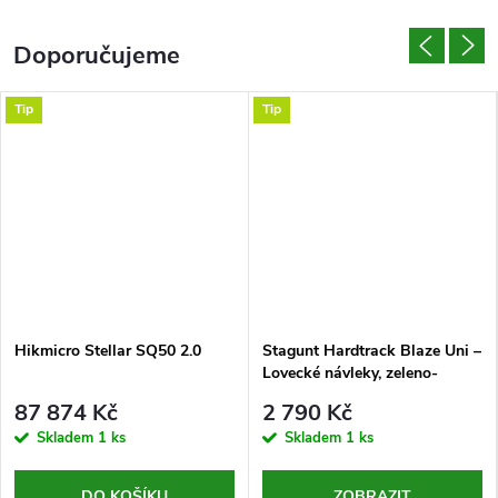
0,49 palcový...
Doporučujeme
Tip
Tip
Hikmicro Stellar SQ50 2.0
Stagunt Hardtrack Blaze Uni –
Lovecké návleky, zeleno-
oranžové
87 874 Kč
2 790 Kč
Skladem
1 ks
Skladem
1 ks
DO KOŠÍKU
ZOBRAZIT