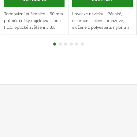
Termovizní puškohled - 50 mm
Lovecké návleky - Pánské,
průměr čočky objektivu, clona
celoroční, zeleno-oranžové,
F1,0, optické zvětšení 3,3x,
složené z polyesteru, nylonu a
digitální zvětšení až 8x, VOx
kevlaru, bez kapes,
senzor s rozlišením 640x512
voděodolnost 10k, prodyšné,
px, rozteč pixelů 12 μm,...
membrána proti větru,
podlepené švy, RipStop
Z
á
p