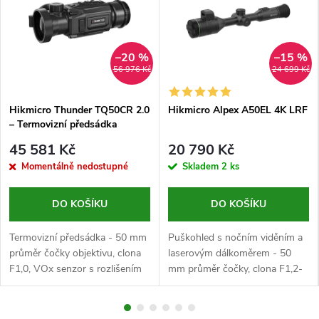
–20 %
–15 %
56 976 Kč
24 699 Kč
Hikmicro Thunder TQ50CR 2.0
Hikmicro Alpex A50EL 4K LRF
– Termovizní předsádka
45 581 Kč
20 790 Kč
Momentálně nedostupné
Skladem
2 ks
DO KOŠÍKU
DO KOŠÍKU
Termovizní předsádka - 50 mm
Puškohled s nočním viděním a
průměr čočky objektivu, clona
laserovým dálkoměrem - 50
F1,0, VOx senzor s rozlišením
mm průměr čočky, clona F1,2-
640x512 px, citlivost
F2,5, senzor s rozlišením
3840x2160 px, detekce až
1000 m přes den, bez přísvitu,