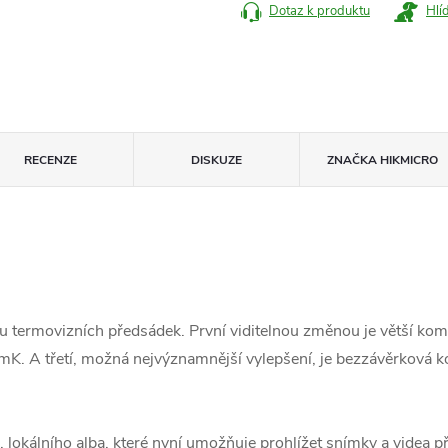
Dotaz k produktu
Hlí
RECENZE
DISKUZE
ZNAČKA
HIKMICRO
 termovizních předsádek. První viditelnou změnou je větší komp
 mK. A třetí, možná nejvýznamnější vylepšení, je bezzávěrková
. lokálního alba, které nyní umožňuje prohlížet snímky a videa