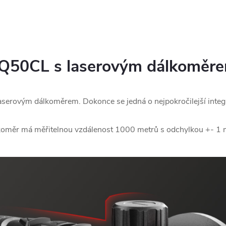
Q50CL s laserovým dálkoměr
serovým dálkoměrem. Dokonce se jedná o nejpokročilejší integra
oměr má měřitelnou vzdálenost 1000 metrů s odchylkou +- 1 