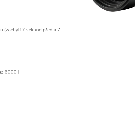
u (zachytí 7 sekund před a 7
ráz
6000 J