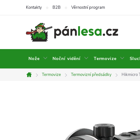
Přejít
Kontakty
B2B
Věrnostní program
na
obsah
Nože
Noční vidění
Termovize
Sluc
Termovize
Termovizní předsádky
Hikmicro 
Domů