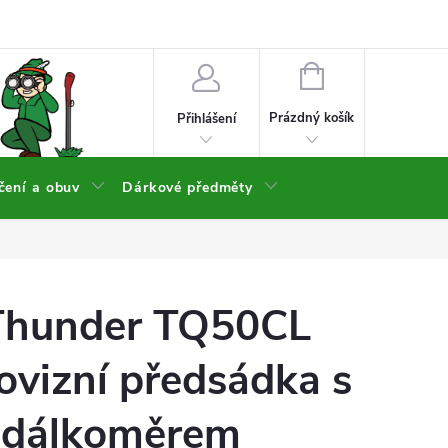
NÁKUPNÍ
KOŠÍK
Prázdný košík
Přihlášení
čení a obuv
Dárkové předměty
Thunder TQ50CL
ovizní předsádka s
 dálkoměrem