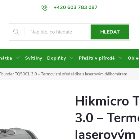
+420 603 783 087
HLEDAT
hátka
Svítilny
Doplňky
Přežití v přírodě
Oble
Thunder TQ50CL 3.0 – Termovizní předsádka s laserovým dálkoměrem
Hikmicro 
3.0 – Term
laserovým