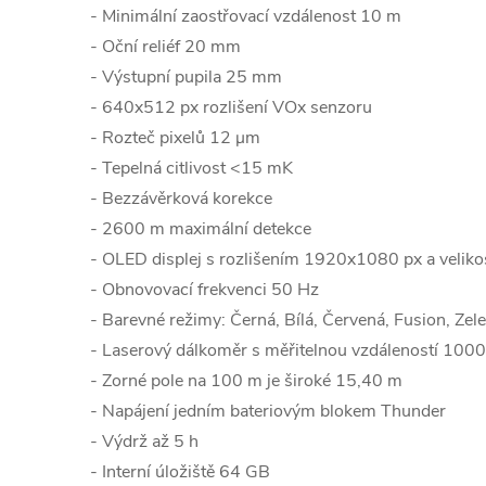
- Minimální zaostřovací vzdálenost 10 m
- Oční reliéf 20 mm
- Výstupní pupila 25 mm
- 640x512 px rozlišení VOx senzoru
- Rozteč pixelů 12
μm
- Tepelná citlivost
<15 mK
- Bezzávěrková korekce
- 2600 m maximální detekce
- OLED displej s rozlišením 1920x1080 px a velikos
- Obnovovací frekvenci 50 Hz
- Barevné režimy:
Černá, Bílá, Červená, Fusion, Zelená
- Laserový dálkoměr s měřitelnou vzdáleností 100
- Zorné pole na 100 m je široké 15,40 m
- Napájení jedním bateriovým blokem Thunder
- Výdrž až 5 h
- Interní úložiště 64 GB