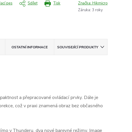
dací pes
Sdílet
Tisk
Značka:
Hikmicro
Záruka
:
3 roky
OSTATNÍ INFORMACE
SOUVISEJÍCÍ PRODUKTY
aktnost a přepracované ovládací prvky. Dále je
 korekce, což v praxi znamená obraz bez občasného
 přímo v Thunderu, dva nové barevné režimy, Image