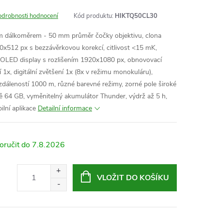
odrobnosti hodnocení
Kód produktu:
HIKTQ50CL30
m dálkoměrem - 50 mm průměr čočky objektivu, clona
0x512 px s bezzávěrkovou korekcí, citlivost <15 mK,
 OLED display s rozlišením 1920x1080 px, obnovovací
 1x, digitální zvětšení 1x (8x v režimu monokuláru),
zdáleností 1000 m, různé barevné režimy, zorné pole široké
tě 64 GB, vyměnitelný akumulátor Thunder, výdrž až 5 h,
lní aplikace
Detailní informace
7.8.2026
VLOŽIT DO KOŠÍKU