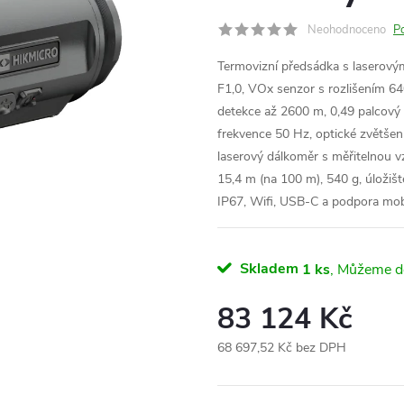
Neohodnoceno
P
Termovizní předsádka s laserový
F1,0, VOx senzor s rozlišením 64
detekce až 2600 m, 0,49 palcový
frekvence 50 Hz, optické zvětšení
laserový dálkoměr s měřitelnou v
15,4 m (na 100 m), 540 g, úložiš
IP67, Wifi, USB-C a podpora mobi
Skladem
1 ks
83 124 Kč
68 697,52 Kč bez DPH
Měrná
cena: