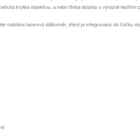
etická krytka objektivu, a nebo třeba display s výrazně lepším
r nabídne laserový dálkoměr, který je integrovaný do čočky obj
8x)