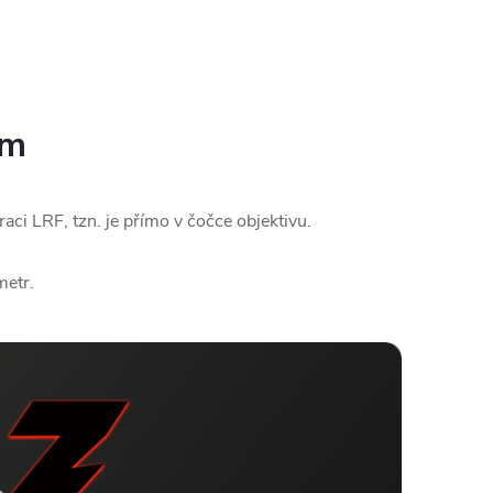
em
ci LRF, tzn. je přímo v čočce objektivu.
metr.