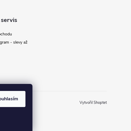
 servis
bchodu
gram - slevy až
ouhlasím
Vytvořil Shoptet