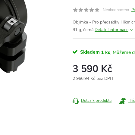
Neohodnoceno
P
Objímka - Pro předsádky Hikmicr
91 g, černá
Detailní informace
Skladem
1 ks
3 590 Kč
2 966,94 Kč bez DPH
Měrná
cena:
Dotaz k produktu
Hlí