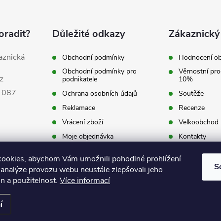
oradit?
Důležité odkazy
Zákaznický
aznická
Obchodní podmínky
Hodnocení o
Obchodní podmínky pro
Věrnostní pro
z
podnikatele
10%
 087
Ochrana osobních údajů
Soutěže
Reklamace
Recenze
Vrácení zboží
Velkoobchod
Moje objednávka
Kontakty
ookies, abychom Vám umožnili pohodlné prohlížení
S
 analýze provozu webu neustále zlepšovali jeho
n a použitelnost.
Více informací
í