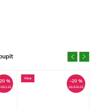
oupit
Akce
20 %
–20 %
 851 Kč
56 976 Kč