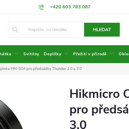
+420 603 783 087
HLEDAT
hátka
Svítilny
Doplňky
Přežití v přírodě
Oble
bjímka HM-50A pro předsádky Thunder 2.0 a 3.0
Hikmicro 
pro předsá
3.0