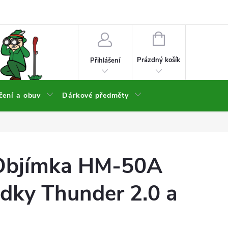
NÁKUPNÍ
KOŠÍK
Prázdný košík
Přihlášení
čení a obuv
Dárkové předměty
Objímka HM-50A
dky Thunder 2.0 a