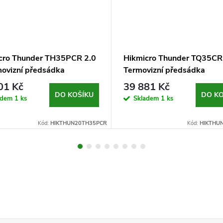
cro Thunder TH35PCR 2.0
Hikmicro Thunder TQ35CR 
movizní předsádka
Termovizní předsádka
01 Kč
39 881 Kč
DO KOŠÍKU
DO KO
adem
1 ks
Skladem
1 ks
Kód:
HIKTHUN20TH35PCR
Kód:
HIKTHU