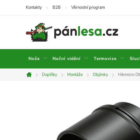
Přejít
Kontakty
B2B
Věrnostní program
na
obsah
Nože
Noční vidění
Termovize
Sluc
Doplňky
Montáže
Objímky
Hikmicro O
Domů