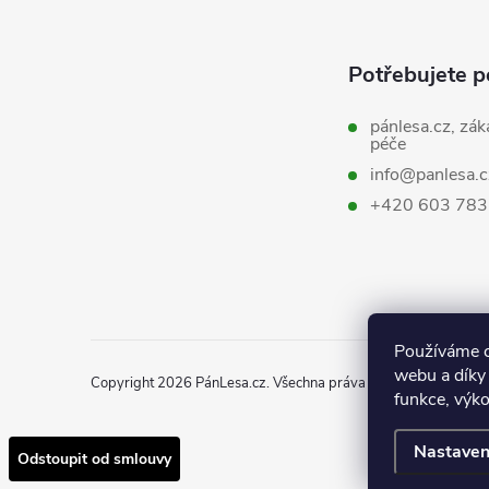
Z
á
Potřebujete p
p
pánlesa.cz, zák
péče
a
info@panlesa.c
+420 603 783
t
í
Používáme c
webu a díky
Copyright 2026
PánLesa.cz
. Všechna práva vyhrazena.
funkce, výko
Nastaven
Odstoupit od smlouvy