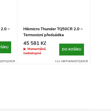
2.0 –
Hikmicro Thunder TQ50CR 2.0 –
Hikmicr
Termovizní předsádka
45 581 Kč
3 590
ŠÍKU
Momentálně
Momen
DO KOŠÍKU
nedostupné
nedostup
N20TQ35CR
Kód:
HIKTHUN20TQ50CR