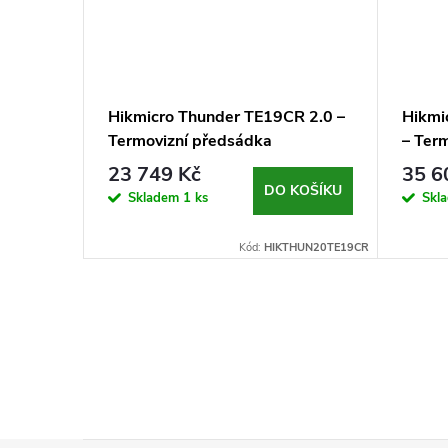
 3.0 –
Hikmicro Thunder TE19CR 2.0 –
Hikmi
Termovizní předsádka
– Ter
23 749 Kč
35 6
DO KOŠÍKU
Skladem
1 ks
Skl
KOŠÍKU
:
HIKTQ50C30
Kód:
HIKTHUN20TE19CR