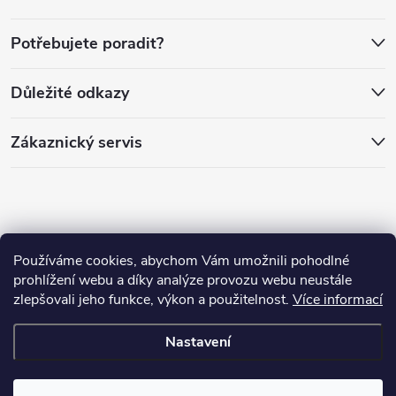
a
í
Potřebujete poradit?
t
p
Důležité odkazy
r
í
v
Zákaznický servis
k
y
v
Používáme cookies, abychom Vám umožnili pohodlné
ý
prohlížení webu a díky analýze provozu webu neustále
zlepšovali jeho funkce, výkon a použitelnost.
Více informací
p
Copyright 2026
PánLesa.cz
. Všechna práva vyhrazena.
Nastavení
i
Vytvořil Shoptet
s