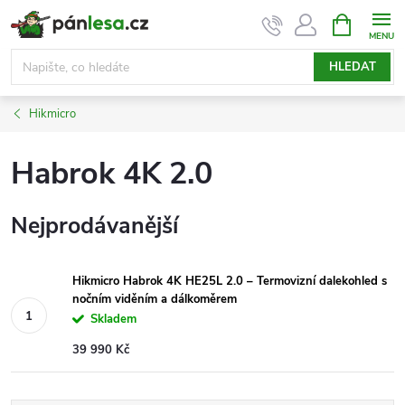
Přejít
NÁKUPNÍ
KOŠÍK
na
obsah
HLEDAT
Hikmicro
Habrok 4K 2.0
Nejprodávanější
Hikmicro Habrok 4K HE25L 2.0 – Termovizní dalekohled s
nočním viděním a dálkoměrem
Skladem
39 990 Kč