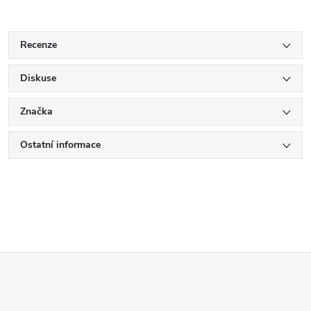
Recenze
Diskuse
Značka
Ostatní informace
Z
á