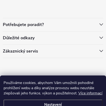
p
a
Potřebujete poradit?
t
Důležité odkazy
í
Zákaznický servis
Používáme cookies, abychom Vám umožnili pohodlné
prohlížení webu a díky analýze provozu webu neustále
zlepšovali jeho funkce, výkon a použitelnost.
Více informací
Copyright 2026
PánLesa.cz
. Všechna práva vyhrazena.
Nastavení