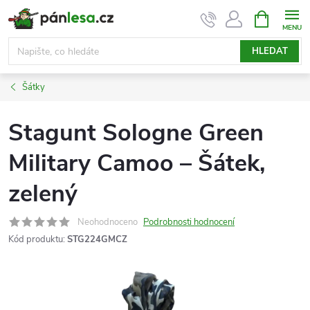
Přejít
NÁKUPNÍ
KOŠÍK
na
obsah
HLEDAT
Šátky
Stagunt Sologne Green
Military Camoo – Šátek,
zelený
Neohodnoceno
Podrobnosti hodnocení
Kód produktu:
STG224GMCZ