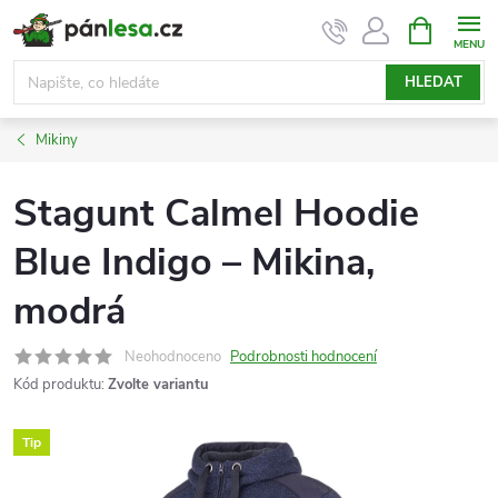
Přejít
NÁKUPNÍ
KOŠÍK
na
obsah
HLEDAT
Mikiny
Stagunt Calmel Hoodie
Blue Indigo – Mikina,
modrá
Neohodnoceno
Podrobnosti hodnocení
Kód produktu:
Zvolte variantu
Tip