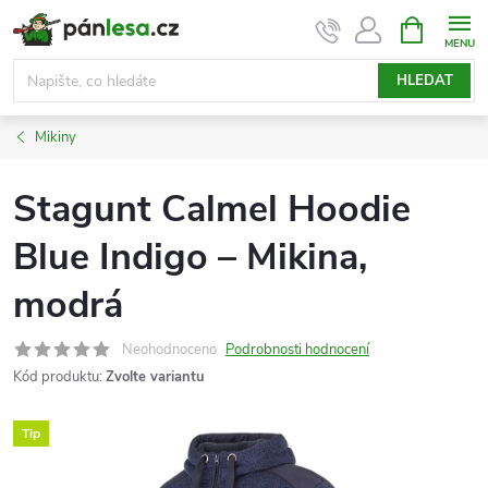
Přejít
NÁKUPNÍ
KOŠÍK
na
obsah
HLEDAT
Mikiny
Stagunt Calmel Hoodie
Blue Indigo – Mikina,
modrá
Neohodnoceno
Podrobnosti hodnocení
Kód produktu:
Zvolte variantu
Tip