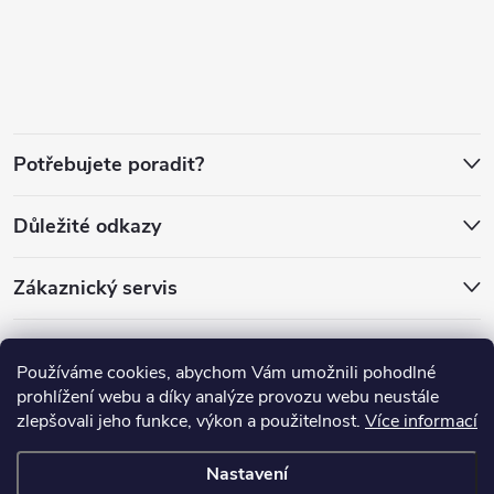
á
p
a
Potřebujete poradit?
t
Důležité odkazy
í
Zákaznický servis
Používáme cookies, abychom Vám umožnili pohodlné
prohlížení webu a díky analýze provozu webu neustále
zlepšovali jeho funkce, výkon a použitelnost.
Více informací
Nastavení