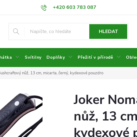
+420 603 783 087
HLEDAT
hátka
Svítilny
Doplňky
Přežití v přírodě
Oble
ushcraftový nůž, 13 cm, micarta, černý, kydexové pouzdro
Joker Nom
nůž, 13 cm
kydexové 