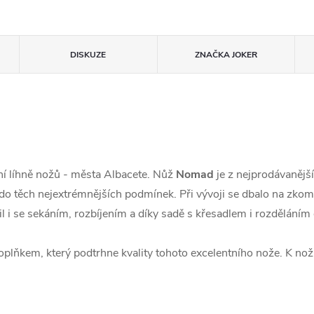
DISKUZE
ZNAČKA
JOKER
ční líhně nožů - města Albacete. Nůž
Nomad
je z nejprodávanější
 do těch nejextrémnějších podmínek. Při vývoji se dbalo na zkom
il i se sekáním, rozbíjením a díky sadě s křesadlem i rozděláním
doplňkem, který podtrhne kvality tohoto excelentního nože. K 