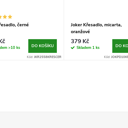
řesadlo, černé
Joker Křesadlo, micarta,
oranžové
Kč
379 Kč
DO KOŠÍKU
DO KO
adem
>10 ks
Skladem
1 ks
Kód:
JKR2558KRESCER
Kód:
JOKPD10K