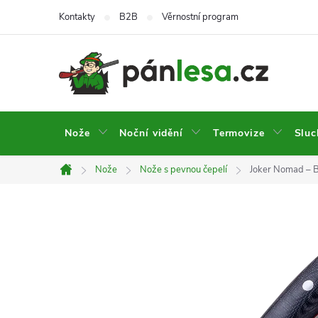
Přejít
Kontakty
B2B
Věrnostní program
na
obsah
Nože
Noční vidění
Termovize
Sluc
Nože
Nože s pevnou čepelí
Joker Nomad – B
Domů