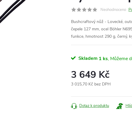
Neohodnoceno
P
Bushcraftový nůž - Lovecké, outd
čepele 127 mm, ocel
Böhler N69
funkce
,
hmotnost 290 g, černý, 
Skladem
1 ks
3 649 Kč
3 015,70 Kč bez DPH
Měrná
cena:
Dotaz k produktu
Hlí