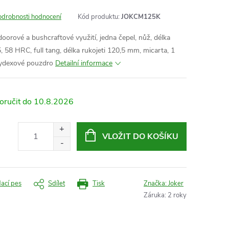
odrobnosti hodnocení
Kód produktu:
JOKCM125K
oorové a bushcraftové využití, jedna čepel, nůž, délka
5
, 58 HRC, full tang, délka rukojeti 120,5 mm, micarta, 1
kydexové pouzdro
Detailní informace
10.8.2026
VLOŽIT DO KOŠÍKU
dací pes
Sdílet
Tisk
Značka:
Joker
Záruka
:
2 roky