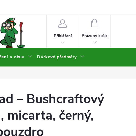
NÁKUPNÍ
KOŠÍK
Prázdný košík
Přihlášení
čení a obuv
Dárkové předměty
ad – Bushcraftový
, micarta, černý,
pouzdro