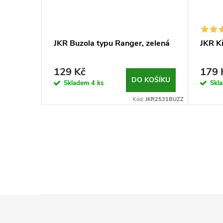
JKR Buzola typu Ranger, zelená
JKR K
129 Kč
179 
DO KOŠÍKU
Skladem
4 ks
Skl
Kód:
JKR2531BUZZ
Z