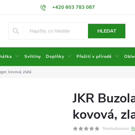
+420 603 783 087
HLEDAT
hátka
Svítilny
Doplňky
Přežití v přírodě
Oble
ger, kovová, zlatá
JKR Buzola
kovová, zl
Neohodnoceno
P