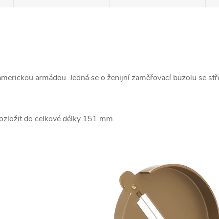
merickou armádou. Jedná se o ženijní zaměřovací buzolu se stře
 rozložit do celkové délky 151 mm.