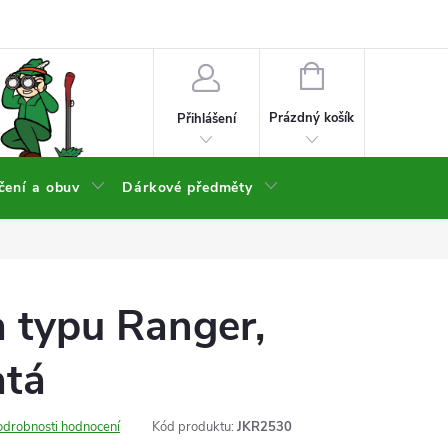
NÁKUPNÍ
KOŠÍK
Prázdný košík
Přihlášení
čení a obuv
Dárkové předměty
 typu Ranger,
atá
odrobnosti hodnocení
Kód produktu:
JKR2530