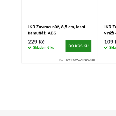
JKR Zavírací nůž, 8,5 cm, lesní
JKR Za
cm,
kamufláž, ABS
v ráži
229 Kč
109 
KOŠÍKU
DO KOŠÍKU
Skladem
6 ks
Skl
123MULTI9SPZ
Kód:
JKR430ZAVLISKAMPL