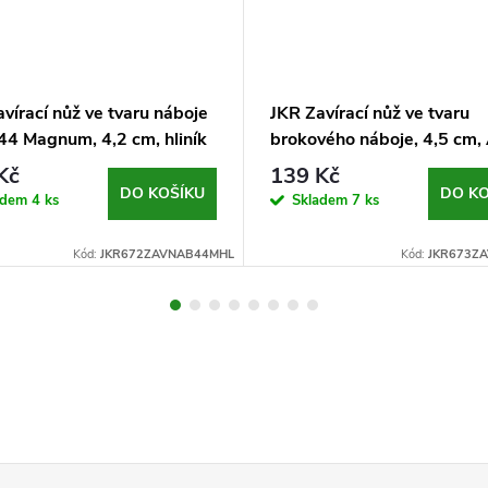
vírací nůž ve tvaru náboje
JKR Zavírací nůž ve tvaru
 44 Magnum, 4,2 cm, hliník
brokového náboje, 4,5 cm,
Kč
139 Kč
DO KOŠÍKU
DO KO
adem
4 ks
Skladem
7 ks
Kód:
JKR672ZAVNAB44MHL
Kód:
JKR673Z