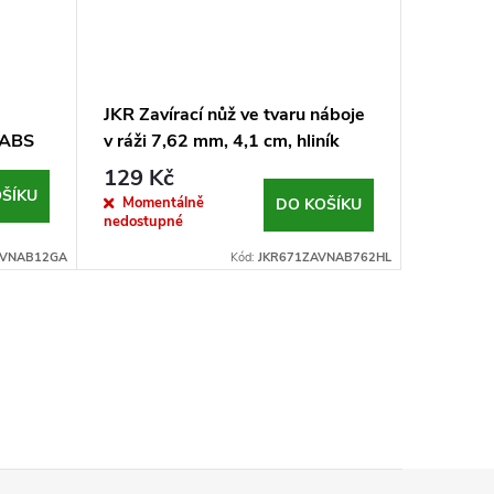
JKR Zavírací nůž ve tvaru náboje
JKR Mini
 ABS
v ráži 7,62 mm, 4,1 cm, hliník
dřevo
129 Kč
259 K
ŠÍKU
Momentálně
Sklad
DO KOŠÍKU
nedostupné
AVNAB12GA
Kód:
JKR671ZAVNAB762HL