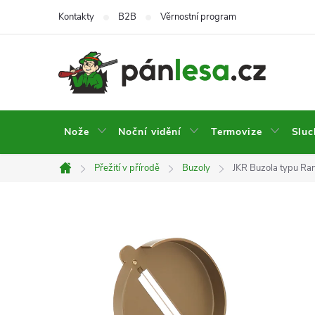
Přejít
Kontakty
B2B
Věrnostní program
na
obsah
Nože
Noční vidění
Termovize
Sluc
Přežití v přírodě
Buzoly
JKR Buzola typu Ran
Domů