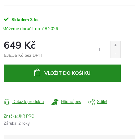
Skladem
3 ks
7.8.2026
649 Kč
536,36 Kč bez DPH
Měrná
cena:
VLOŽIT DO KOŠÍKU
Dotaz k produktu
Hlídací pes
Sdílet
Značka:
JKR PRO
Záruka
:
2 roky