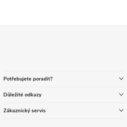
Z
á
p
a
Potřebujete poradit?
t
Důležité odkazy
í
Zákaznický servis