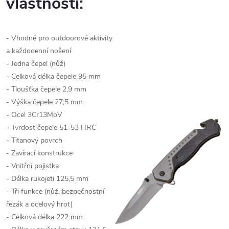
vlastnosti:
- Vhodné pro outdoorové aktivity
a každodenní nošení
- Jedna čepel (nůž)
- Celková délka čepele 95 mm
- Tloušťka čepele 2,9 mm
- Výška čepele 27,5 mm
- Ocel 3Cr13MoV
- Tvrdost čepele 51-53 HRC
- Titanový povrch
- Zavírací konstrukce
- Vnitřní pojistka
- Délka rukojeti 125,5 mm
- Tři funkce (nůž, bezpečnostní
řezák a ocelový hrot)
- Celková délka 222 mm