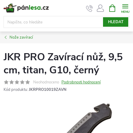
Přejít
NÁKUPNÍ
KOŠÍK
na
obsah
HLEDAT
Nože zavírací
JKR PRO Zavírací nůž, 9,5
cm, titan, G10, černý
Neohodnoceno
Podrobnosti hodnocení
Kód produktu:
JKRPRO10019ZAVN