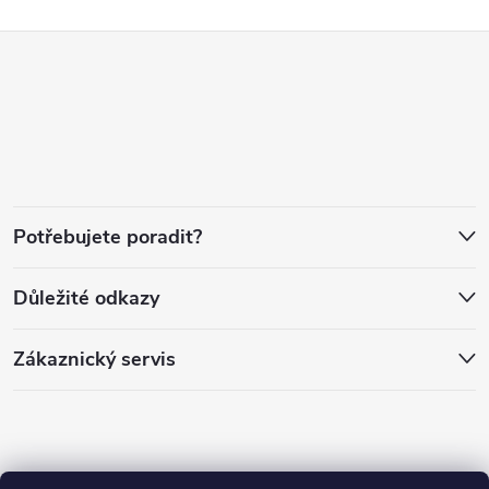
Z
á
p
a
Potřebujete poradit?
t
Důležité odkazy
í
Zákaznický servis