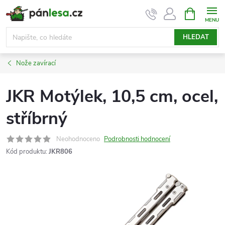
Přejít
NÁKUPNÍ
KOŠÍK
na
obsah
HLEDAT
Nože zavírací
JKR Motýlek, 10,5 cm, ocel,
stříbrný
Neohodnoceno
Podrobnosti hodnocení
Kód produktu:
JKR806