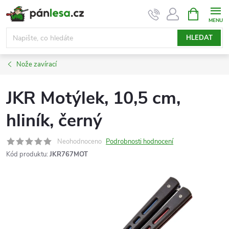
Přejít
NÁKUPNÍ
KOŠÍK
na
obsah
HLEDAT
Nože zavírací
JKR Motýlek, 10,5 cm,
hliník, černý
Neohodnoceno
Podrobnosti hodnocení
Kód produktu:
JKR767MOT