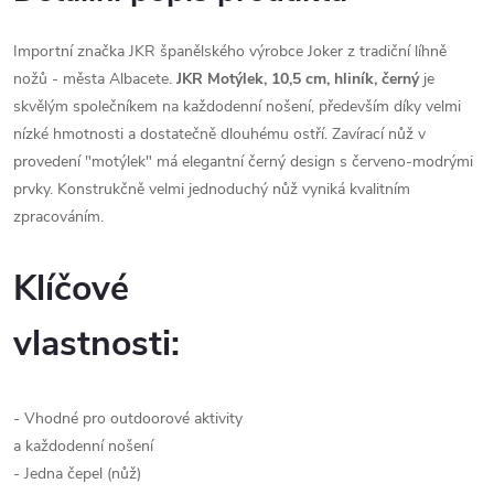
Importní značka JKR španělského výrobce Joker z tradiční líhně
nožů - města Albacete.
JKR Motýlek, 10,5 cm, hliník, černý
je
skvělým společníkem na každodenní nošení, především díky velmi
nízké hmotnosti a dostatečně dlouhému ostří. Zavírací nůž v
provedení "motýlek" má elegantní černý design s červeno-modrými
prvky. Konstrukčně velmi jednoduchý nůž vyniká kvalitním
zpracováním.
Klíčové
vlastnosti:
- Vhodné pro outdoorové aktivity
a každodenní nošení
- Jedna čepel (nůž)