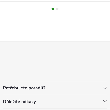
Z
á
p
a
Potřebujete poradit?
t
Důležité odkazy
í