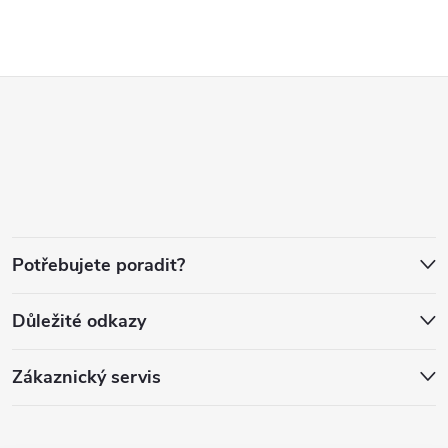
Z
á
p
a
Potřebujete poradit?
t
Důležité odkazy
í
Zákaznický servis