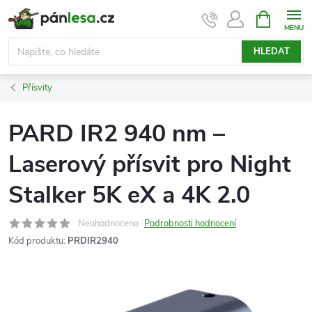
Přejít
NÁKUPNÍ
KOŠÍK
na
obsah
HLEDAT
Přísvity
PARD IR2 940 nm –
Laserový přísvit pro Night
Stalker 5K eX a 4K 2.0
Neohodnoceno
Podrobnosti hodnocení
Kód produktu:
PRDIR2940