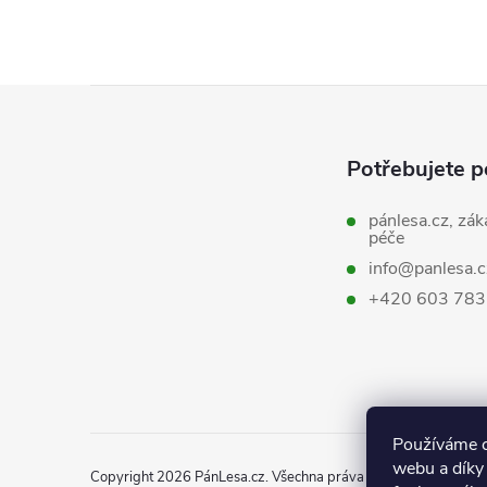
Z
á
Potřebujete p
p
pánlesa.cz, zák
péče
a
info@panlesa.c
+420 603 783
t
í
Používáme c
webu a díky
Copyright 2026
PánLesa.cz
. Všechna práva vyhrazena.