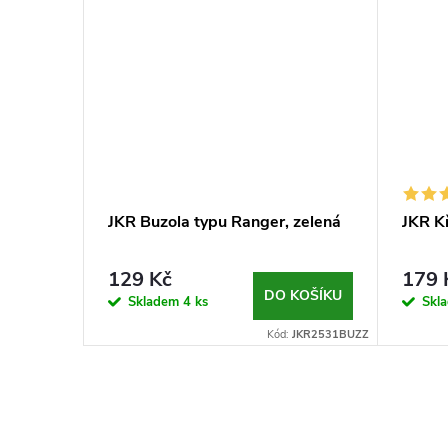
JKR Buzola typu Ranger, zelená
JKR K
129 Kč
179 
DO KOŠÍKU
Skladem
4 ks
Skl
Kód:
JKR2531BUZZ