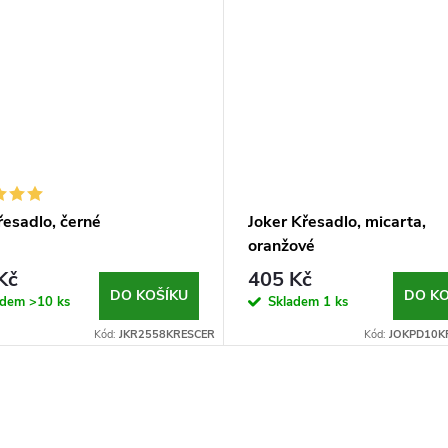
řesadlo, černé
Joker Křesadlo, micarta,
oranžové
Kč
405 Kč
DO KOŠÍKU
DO KO
adem
>10 ks
Skladem
1 ks
Kód:
JKR2558KRESCER
Kód:
JOKPD10K