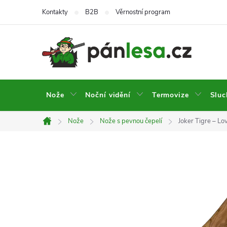
Přejít
Kontakty
B2B
Věrnostní program
na
obsah
Nože
Noční vidění
Termovize
Sluc
Nože
Nože s pevnou čepelí
Joker Tigre – Lo
Domů