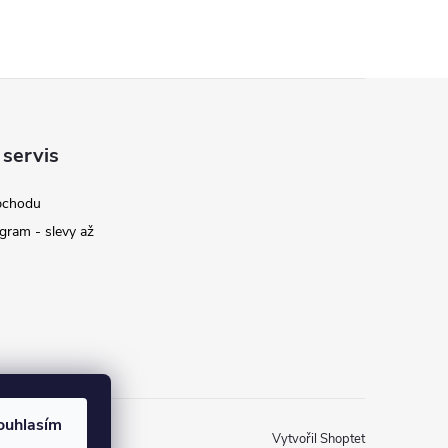
 servis
bchodu
gram - slevy až
ouhlasím
Vytvořil Shoptet