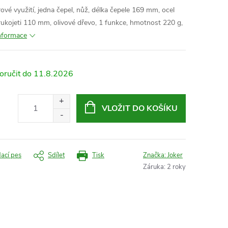
vé využití, jedna čepel, nůž, délka čepele 169 mm, ocel
ukojeti 110 mm, olivové dřevo, 1 funkce
,
hmotnost 220 g,
informace
11.8.2026
VLOŽIT DO KOŠÍKU
dací pes
Sdílet
Tisk
Značka:
Joker
Záruka
:
2 roky