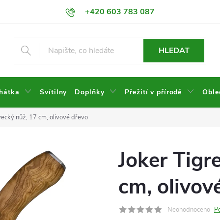
+420 603 783 087
HLEDAT
hátka
Svítilny
Doplňky
Přežití v přírodě
Oble
vecký nůž, 17 cm, olivové dřevo
Joker Tigr
cm, olivov
Neohodnoceno
P