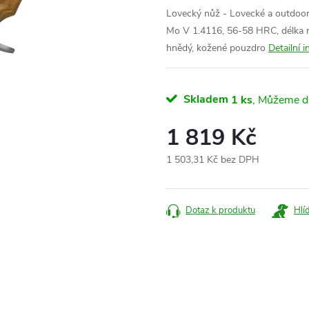
Lovecký nůž - Lovecké a outdooro
Mo V 1.4116, 56-58 HRC, délka r
hnědý, kožené pouzdro
Detailní 
Skladem
1 ks
1 819 Kč
1 503,31 Kč bez DPH
Měrná
cena:
Dotaz k produktu
Hlí