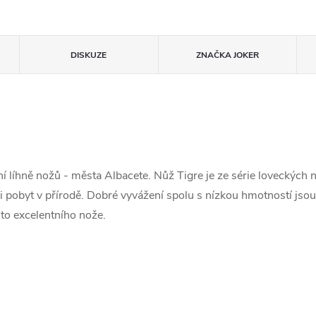
DISKUZE
ZNAČKA
JOKER
ní líhně nožů - města Albacete. Nůž Tigre je ze série loveckých 
v i pobyt v přírodě. Dobré vyvážení spolu s nízkou hmotností jso
oto excelentního nože.