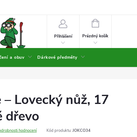
NÁKUPNÍ
KOŠÍK
Prázdný košík
Přihlášení
čení a obuv
Dárkové předměty
e – Lovecký nůž, 17
é dřevo
odrobnosti hodnocení
Kód produktu:
JOKCO34