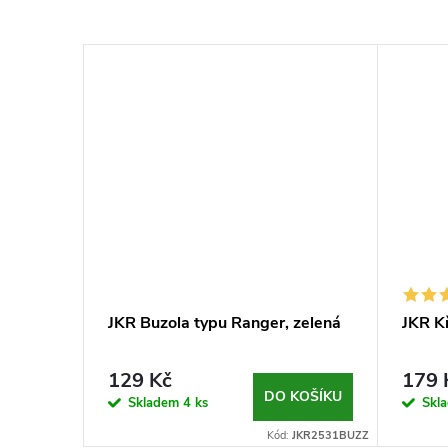
JKR Buzola typu Ranger, zelená
JKR K
129 Kč
179 
DO KOŠÍKU
Skladem
4 ks
Skl
Kód:
JKR2531BUZZ