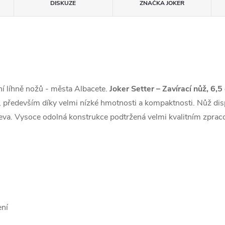
DISKUZE
ZNAČKA
JOKER
ční líhně nožů - města Albacete.
Joker Setter – Zavírací nůž, 6,
, především díky velmi nízké hmotnosti a kompaktnosti. Nůž dis
řeva. Vysoce odolná konstrukce podtržená velmi kvalitním zprac
ení