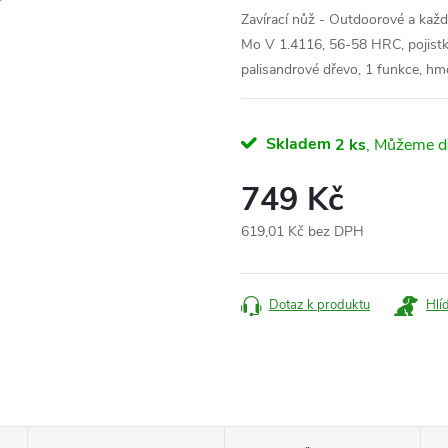
Zavírací nůž - Outdoorové a každo
Mo V 1.4116
, 56-58 HRC, pojistk
palisandrové dřevo, 1 funkce
,
hmo
Skladem
2 ks
749 Kč
619,01 Kč bez DPH
Měrná
cena:
Dotaz k produktu
Hlí