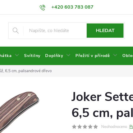
+420 603 783 087
HLEDAT
hátka
Svítilny
Doplňky
Přežití v přírodě
Oble
nůž, 6,5 cm, palisandrové dřevo
Joker Sette
6,5 cm, pa
Neohodnoceno
P