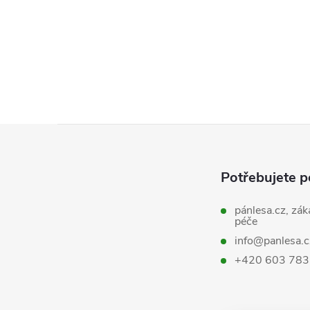
Z
á
Potřebujete p
p
pánlesa.cz, zák
péče
a
info@panlesa.c
+420 603 783
t