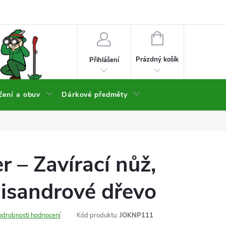
NÁKUPNÍ
KOŠÍK
Prázdný košík
Přihlášení
čení a obuv
Dárkové předměty
r – Zavírací nůž,
lisandrové dřevo
odrobnosti hodnocení
Kód produktu:
JOKNP111