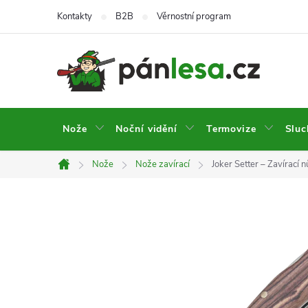
Přejít
Kontakty
B2B
Věrnostní program
na
obsah
Nože
Noční vidění
Termovize
Sluc
Nože
Nože zavírací
Joker Setter – Zavírací 
Domů