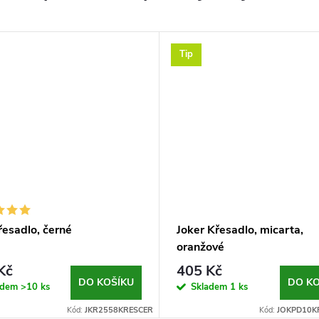
Tip
řesadlo, černé
Joker Křesadlo, micarta,
oranžové
Kč
405 Kč
DO KOŠÍKU
DO KO
adem
>10 ks
Skladem
1 ks
Kód:
JKR2558KRESCER
Kód:
JOKPD10K