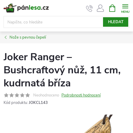
Přejít
NÁKUPNÍ
KOŠÍK
na
obsah
HLEDAT
Nože s pevnou čepelí
Joker Ranger –
Bushcraftový nůž, 11 cm,
kudrnatá bříza
Neohodnoceno
Podrobnosti hodnocení
Kód produktu:
JOKCL143