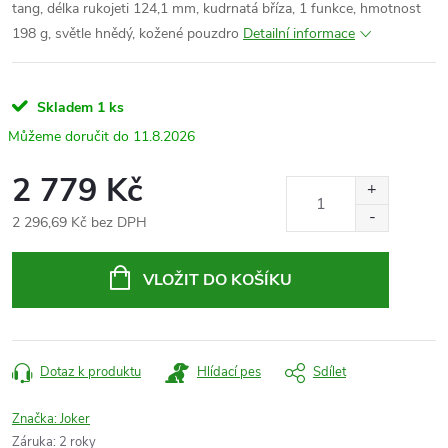
tang, délka rukojeti
124,1
mm, kudrnatá bříza, 1 funkce
,
hmotnost
198 g, světle hnědý, kožené pouzdro
Detailní informace
Skladem
1 ks
11.8.2026
2 779 Kč
2 296,69 Kč bez DPH
Měrná
cena:
VLOŽIT DO KOŠÍKU
Dotaz k produktu
Hlídací pes
Sdílet
Značka:
Joker
Záruka
:
2 roky