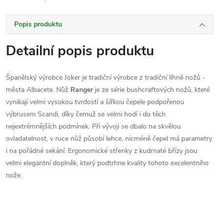
Popis produktu
Detailní popis produktu
Španělský výrobce Joker je tradiční výrobce z tradiční líhně nožů -
města Albacete. Nůž
Ranger
je ze série bushcraftových nožů, které
vynikají velmi vysokou tvrdostí a šířkou čepele podpořenou
výbrusem Scandi, díky čemuž se velmi hodí i do těch
nejextrémnějších podmínek. Při vývoji se dbalo na skvělou
ovladatelnost, v ruce nůž působí lehce, nicméně čepel má parametry
i na pořádné sekání. Ergonomické střenky z kudrnaté břízy jsou
velmi elegantní doplněk, který podtrhne kvality tohoto excelentního
nože.