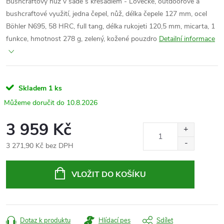
Bushcraftový nůž v sadě s křesadlem - Lovecké, outdoorové a
bushcraftové využití, jedna čepel, nůž, délka čepele 127 mm, ocel
Böhler N695
, 58 HRC, full tang, délka rukojeti 120,5 mm, micarta, 1
funkce
,
hmotnost 278 g, zelený, kožené pouzdro
Detailní informace
Skladem
1 ks
10.8.2026
3 959 Kč
3 271,90 Kč bez DPH
Měrná
cena:
VLOŽIT DO KOŠÍKU
Dotaz k produktu
Hlídací pes
Sdílet