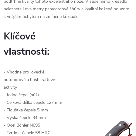
podtrhne kvality tohoto excelentního nože. V sadě mimo křesadlo
naleznete i dva metry paracordové šňůry a kvalitní kožené pouzdro
s vnějším úchytem na zmíněné křesadlo.
Klíčové
vlastnosti:
- Vhodné pro lovecké,
outdoorové a bushcraftové
aktivity
- Jedna čepel (nůž)
- Celková délka čepele 127 mm
- Tloušťka čepele 5 mm
- Výška čepele 34 mm
- Ocel Böhler N695
- Tvrdost čepele 58 HRC