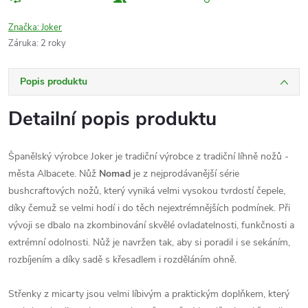
Značka:
Joker
Záruka
:
2 roky
Popis produktu
Detailní popis produktu
Španělský výrobce Joker je tradiční výrobce z tradiční líhně nožů -
města Albacete. Nůž
Nomad
je z nejprodávanější série
bushcraftových nožů, který vyniká velmi vysokou tvrdostí čepele,
díky čemuž se velmi hodí i do těch nejextrémnějších podmínek. Při
vývoji se dbalo na zkombinování skvělé ovladatelnosti, funkčnosti a
extrémní odolnosti. Nůž je navržen tak, aby si poradil i se sekáním,
rozbíjením a díky sadě s křesadlem i rozděláním ohně.
Střenky z micarty jsou velmi líbivým a praktickým doplňkem, který