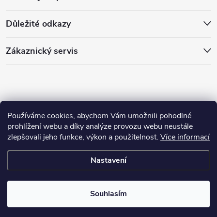
t
Důležité odkazy
í
Zákaznický servis
Používáme cookies, abychom Vám umožnili pohodlné
prohlížení webu a díky analýze provozu webu neustále
zlepšovali jeho funkce, výkon a použitelnost.
Více informací
Copyright 2026
PánLesa.cz
. Všechna práva vyhrazena.
Nastavení
Vytvořil Shoptet
Souhlasím
Odstoupit od smlouvy