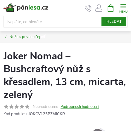
Přejít
NÁKUPNÍ
KOŠÍK
na
obsah
HLEDAT
Nože s pevnou čepelí
Joker Nomad –
Bushcraftový nůž s
křesadlem, 13 cm, micarta,
zelený
Neohodnoceno
Podrobnosti hodnocení
Kód produktu:
JOKCV125PZMICKR