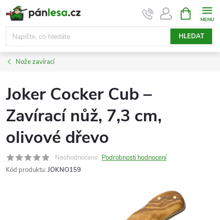
Přejít
NÁKUPNÍ
KOŠÍK
na
obsah
HLEDAT
Nože zavírací
Joker Cocker Cub –
Zavírací nůž, 7,3 cm,
olivové dřevo
Neohodnoceno
Podrobnosti hodnocení
Kód produktu:
JOKNO159