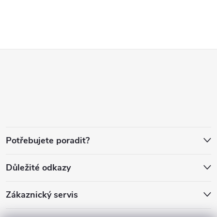
Z
á
p
a
Potřebujete poradit?
t
Důležité odkazy
í
Zákaznický servis