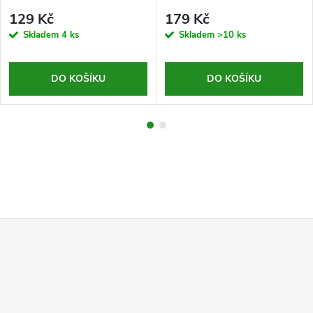
129 Kč
179 Kč
Skladem
4 ks
Skladem
>10 ks
DO KOŠÍKU
DO KOŠÍKU
Z
á
p