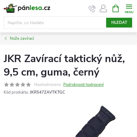
Přejít
NÁKUPNÍ
KOŠÍK
na
obsah
HLEDAT
Nože zavírací
JKR Zavírací taktický nůž,
9,5 cm, guma, černý
Neohodnoceno
Podrobnosti hodnocení
Kód produktu:
JKR547ZAVTKTGC