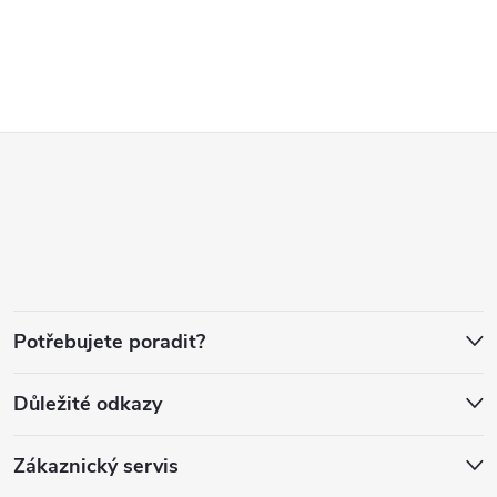
Z
á
p
a
Potřebujete poradit?
t
Důležité odkazy
í
Zákaznický servis