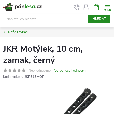
Přejít
NÁKUPNÍ
KOŠÍK
na
obsah
HLEDAT
Nože zavírací
JKR Motýlek, 10 cm,
zamak, černý
Neohodnoceno
Podrobnosti hodnocení
Kód produktu:
JKR515MOT