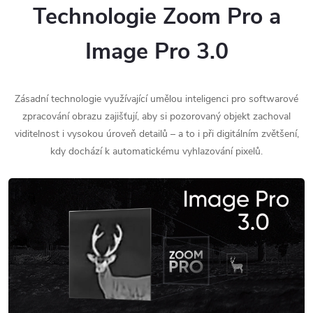
Technologie Zoom Pro a
Image Pro 3.0
Zásadní technologie využívající umělou inteligenci pro softwarové
zpracování obrazu zajišťují, aby si pozorovaný objekt zachoval
viditelnost i vysokou úroveň detailů – a to i při digitálním zvětšení,
kdy dochází k automatickému vyhlazování pixelů.