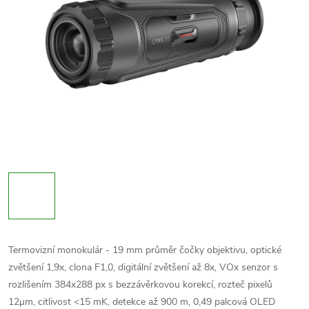
Termovizní monokulár - 19 mm průměr čočky objektivu, optické
zvětšení 1,9x, clona F1,0, digitální zvětšení až 8x, VOx senzor s
rozlišením 384x288 px
s bezzávěrkovou korekcí
, rozteč pixelů
12
μm,
citlivost <15 mK, detekce až 900 m, 0,49 palcová OLED