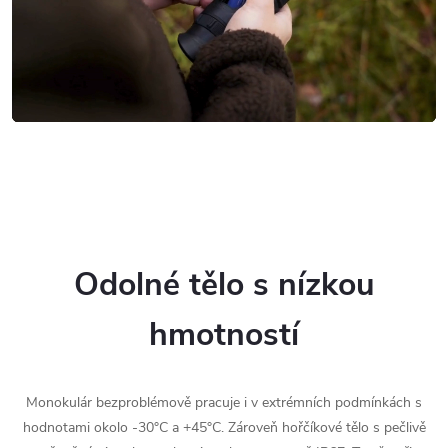
Odolné tělo s nízkou
hmotností
Monokulár bezproblémově pracuje i v extrémních podmínkách s
hodnotami okolo -30°C a +45°C. Zároveň hořčíkové tělo s pečlivě