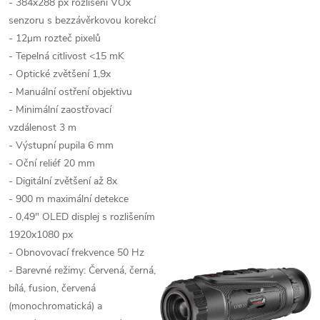
- 384x288 px rozlišení VOx
senzoru
s bezzávěrkovou korekcí
- 12μm rozteč pixelů
- Tepelná citlivost <15 mK
- Optické zvětšení
1,9x
- Manuální ostření objektivu
- Minimální zaostřovací
vzdálenost 3 m
- Výstupní pupila 6 mm
- Oční reliéf 20 mm
- Digitální zvětšení
až 8
x
- 900 m maximální detekce
- 0,49" OLED displej s rozlišením
1920x1080 px
- Obnovovací frekvence 50 Hz
- Barevné režimy: Červená, černá,
bílá, fusion, červená
(monochromatická) a