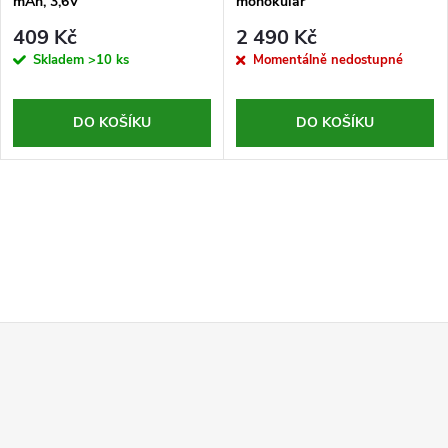
mAh, 3,6V
monokulár
409 Kč
2 490 Kč
Skladem
>10 ks
Momentálně nedostupné
DO KOŠÍKU
DO KOŠÍKU
Z
á
p