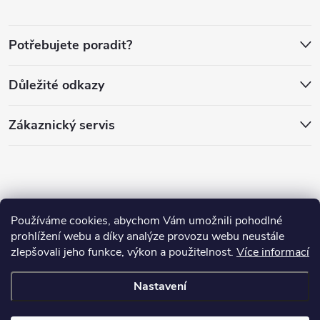
a
Potřebujete poradit?
t
Důležité odkazy
í
Zákaznický servis
Používáme cookies, abychom Vám umožnili pohodlné
prohlížení webu a díky analýze provozu webu neustále
zlepšovali jeho funkce, výkon a použitelnost.
Více informací
Copyright 2026
PánLesa.cz
. Všechna práva vyhrazena.
Nastavení
Vytvořil Shoptet