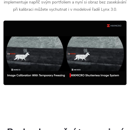
implementuje napříč svým portfoliem a nyní si obraz bez zasekávání
při kalibraci můžete vychutnat i v modelové řadě Lynx 3.0.