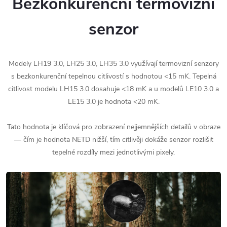
Bezkonkurenční termovizní
senzor
Modely LH19 3.0, LH25 3.0, LH35 3.0 využívají termovizní senzory
s bezkonkurenční tepelnou citlivostí s hodnotou <15 mK. Tepelná
citlivost modelu LH15 3.0 dosahuje <18 mK a u modelů LE10 3.0 a
LE15 3.0 je hodnota <20 mK.
Tato hodnota je klíčová pro zobrazení nejjemnějších detailů v obraze
— čím je hodnota NETD nižší, tím citlivěji dokáže senzor rozlišit
tepelné rozdíly mezi jednotlivými pixely.