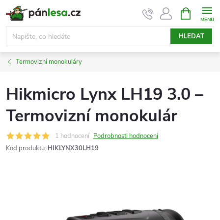
Přejít
NÁKUPNÍ
KOŠÍK
na
obsah
HLEDAT
Termovizní monokuláry
Hikmicro Lynx LH19 3.0 –
Termovizní monokulár
1 hodnocení
Podrobnosti hodnocení
Kód produktu:
HIKLYNX30LH19