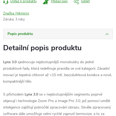
Dotaz k produktu
Hlídací pes
Sdílet
Značka:
Hikmicro
Záruka
:
3 roky
Popis produktu
Detailní popis produktu
Lynx 3.0
sjednocuje nejdostupnější monokuláry do jedné
produktové řady, která redefinuje pravidla ve své kategorii. Zásadní
inovací je tepelná citlivost až <15 mK, bezzávěrková korekce a nové,
kompaktnější tělo.
S příchodem
Lynx 3.0
se v nejdostupnějším segmentu poprvé
objevují i technologie Zoom Pro a Image Pro 3.0, jež pomocí umělé
inteligence zajišťují pokročilé zpracování obrazu. Skvěle zpracovaný
software dále umožňuje velmi rychlé zapnutí termovize, a to za