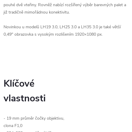
pouhé dvě vteřiny. Rovněž nabízí rozšířený výběr barevných palet a
již tradičně mimořádnou konektivitu.
Novinkou u modelů LH19 3.0, LH25 3.0 a LH35 3.0 je také větší
0,49" obrazovka s vysokým rozlišením 1920×1080 px.
Klíčové
vlastnosti
- 19 mm průměr čočky objektivu,
clona F1,0