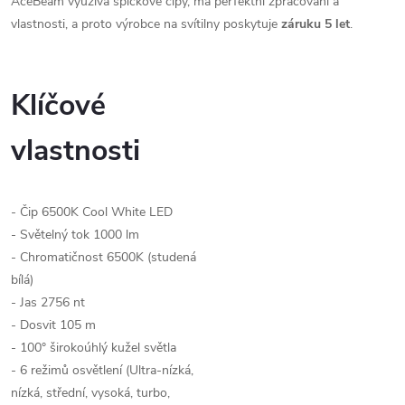
AceBeam využívá špičkové čipy, má perfektní zpracování a
vlastnosti, a proto výrobce na svítilny poskytuje
záruku 5 let
.
Klíčové
vlastnosti
- Čip 6500K Cool White LED
- Světelný tok 1000 lm
- Chromatičnost 6500K (studená
bílá)
- Jas 2756 nt
- Dosvit 105 m
- 100° širokoúhlý kužel světla
- 6 režimů osvětlení (Ultra-nízká,
nízká, střední, vysoká, turbo,