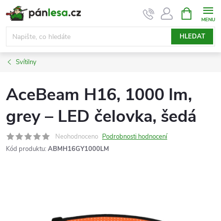
Přejít
NÁKUPNÍ
KOŠÍK
na
obsah
HLEDAT
Svítilny
AceBeam H16, 1000 lm,
grey – LED čelovka, šedá
Neohodnoceno
Podrobnosti hodnocení
Kód produktu:
ABMH16GY1000LM