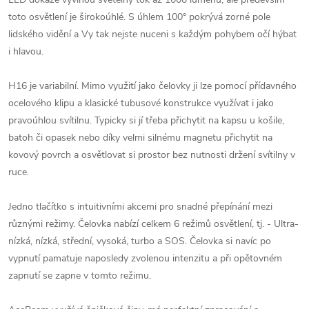
toto osvětlení je širokoúhlé. S úhlem 100° pokrývá zorné pole
lidského vidění a Vy tak nejste nuceni s každým pohybem očí hýbat
i hlavou.
H16 je variabilní. Mimo využití jako čelovky ji lze pomocí přídavného
ocelového klipu a klasické tubusové konstrukce využívat i jako
pravoúhlou svítilnu. Typicky si jí třeba přichytit na kapsu u košile,
batoh či opasek nebo díky velmi silnému magnetu přichytit na
kovový povrch a osvětlovat si prostor bez nutnosti držení svítilny v
ruce.
Jedno tlačítko s intuitivními akcemi pro snadné přepínání mezi
různými režimy. Čelovka nabízí celkem 6 režimů osvětlení, tj. - Ultra-
nízká, nízká, střední, vysoká, turbo a SOS. Čelovka si navíc po
vypnutí pamatuje naposledy zvolenou intenzitu a při opětovném
zapnutí se zapne v tomto režimu.