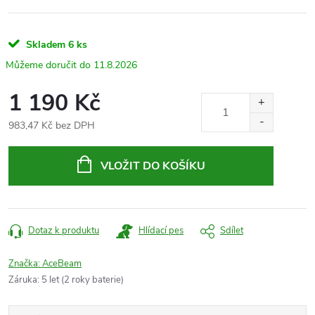
Skladem
6 ks
11.8.2026
1 190 Kč
983,47 Kč bez DPH
Měrná
cena:
VLOŽIT DO KOŠÍKU
Dotaz k produktu
Hlídací pes
Sdílet
Značka:
AceBeam
Záruka
:
5 let (2 roky baterie)