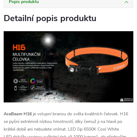
Popis produktu
Detailní popis produktu
AceBeam
H16
je vstupní branou do světa
kvalitních čelovek. H16
se pyšní extrémně nízkou hmotností, díky čemuž ji na hlavě po
krátké době ani nebudete vnímat. LED čip
6500K Cool White
LED
dokáže vyvinou světelný tok až 1000 lumenů, ale především