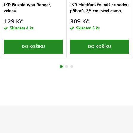
JKR Buzola typu Ranger,
JKR Multifunkční nůž se sadou
zelená
příborů, 7,5 cm, pixel camo,
pískový
129 Kč
309 Kč
Skladem
4 ks
Skladem
5 ks
DO KOŠÍKU
DO KOŠÍKU
Z
á