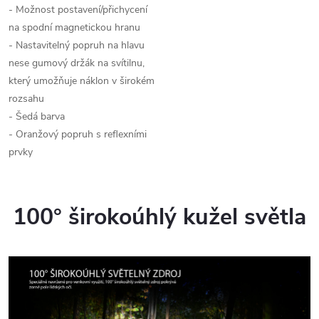
- Možnost postavení/přichycení
na spodní magnetickou hranu
- Nastavitelný popruh na hlavu
nese gumový držák na svítilnu,
který umožňuje náklon v širokém
rozsahu
- Šedá barva
- Oranžový popruh s reflexními
prvky
100° širokoúhlý kužel světla