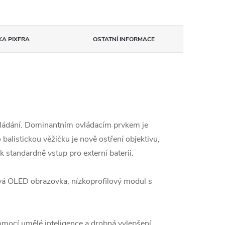
KA
PIXFRA
OSTATNÍ INFORMACE
vládání. Dominantním ovládacím prvkem je
balistickou věžičku je nově ostření objektivu,
standardně vstup pro externí baterii.
ová OLED obrazovka, nízkoprofilový modul s
pomocí umělé inteligence a drobná vylepšení