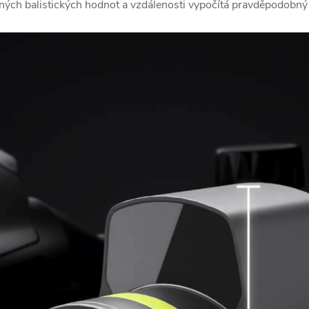
ných balistických hodnot a vzdálenosti vypočítá pravděpodobný 