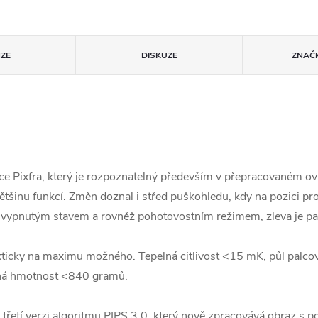
ZE
DISKUZE
ZNAČ
ce Pixfra, který je rozpoznatelný především v přepracovaném o
ětšinu funkcí. Změn doznal i střed puškohledu, kdy na pozici pro 
, vypnutým stavem a rovněž pohotovostním režimem, zleva je pak 
akticky na maximu možného. Tepelná citlivost <15 mK, půl palc
jná hmotnost <840 gramů.
 třetí verzi algoritmu PIPS 3.0, který nově zpracovává obraz s 