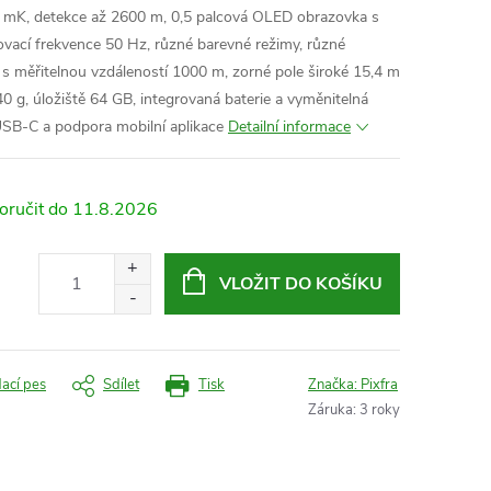
15 mK, detekce až 2600 m, 0,5 palcová OLED obrazovka s
vací frekvence 50 Hz, různé barevné režimy, různé
 s měřitelnou vzdáleností 1000 m, zorné pole široké 15,4 m
40 g, úložiště 64 GB, integrovaná baterie a vyměnitelná
 USB-C a podpora mobilní aplikace
Detailní informace
11.8.2026
VLOŽIT DO KOŠÍKU
dací pes
Sdílet
Tisk
Značka:
Pixfra
Záruka
:
3 roky