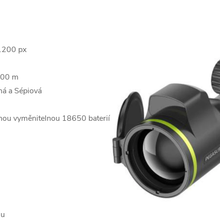
1200 px
1000 m
ná a Sépiová
dnou vyměnitelnou 18650 baterií
lu