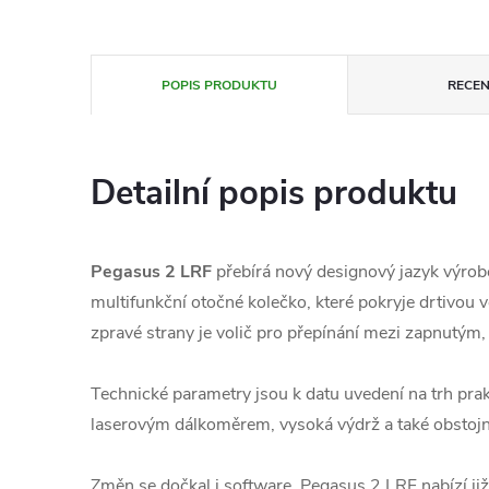
POPIS PRODUKTU
RECEN
Detailní popis produktu
Pegasus 2 LRF
přebírá nový designový jazyk výrob
multifunkční otočné kolečko, které pokryje drtivou v
zpravé strany je volič pro přepínání mezi zapnutým
Technické parametry jsou k datu uvedení na trh pr
laserovým dálkoměrem, vysoká výdrž a také obsto
Změn se dočkal i software. Pegasus 2 LRF nabízí již