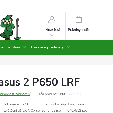
NÁKUPNÍ
KOŠÍK
Prázdný košík
Přihlášení
čení a obuv
Dárkové předměty
gasus 2 P650 LRF
odrobnosti hodnocení
Kód produktu:
PIXP650LRF2
m dálkoměrem - 50 mm průměr čočky objektivu, clona
tální zvětšení až 8x, VOx senzor s rozlišením 640x512 px,