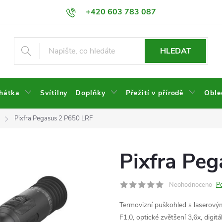
+420 603 783 087
HLEDAT
hátka
Svítilny
Doplňky
Přežití v přírodě
Oble
Pixfra Pegasus 2 P650 LRF
Pixfra Pe
Neohodnoceno
P
Termovizní puškohled s laserový
F1,0, optické zvětšení 3,6x, digi