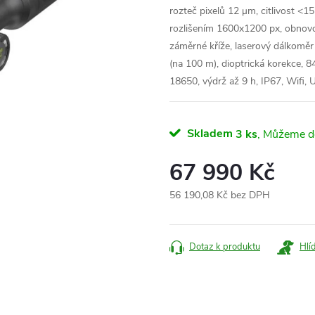
rozteč pixelů 12 μm, citlivost <
rozlišením 1600x1200 px, obnovo
záměrné kříže, laserový dálkoměr
(na 100 m), dioptrická korekce, 8
18650, výdrž až 9 h, IP67, Wifi,
Skladem
3 ks
67 990 Kč
56 190,08 Kč bez DPH
Měrná
cena:
Dotaz k produktu
Hlí