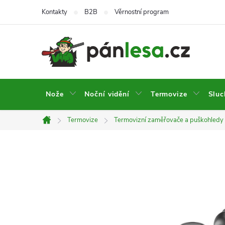
Přejít
Kontakty
B2B
Věrnostní program
na
obsah
Nože
Noční vidění
Termovize
Sluc
Termovize
Termovizní zaměřovače a puškohledy
Domů