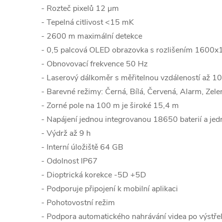
- Rozteč pixelů 12
μm
- Tepelná citlivost
<15 mK
- 2600 m maximální detekce
- 0,5 palcová OLED obrazovka s rozlišením 1600x
- Obnovovací frekvence 50 Hz
- Laserový dálkoměr s měřitelnou vzdáleností až 
- Barevné režimy:
Černá, Bílá, Červená, Alarm, Zele
- Zorné pole na 100 m je široké 15,4 m
- Napájení jednou integrovanou 18650 baterií a je
- Výdrž až 9 h
- Interní úložiště 64 GB
- Odolnost IP67
- Dioptrická korekce -5D +5D
- Podporuje připojení k mobilní aplikaci
- Pohotovostní režim
- Podpora automatického nahrávání videa po výstře