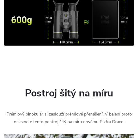
Postroj šitý na míru
Prémiový binokulár si zaslouží prémiové přenášení. V balení proto
naleznete tento postroj šitý na míru novému Pixfra Draco.