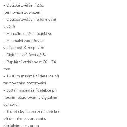
- Optické zvětšení 2,5x
(termovizní zobrazení)
- Optické zvětšení 5,5x (noční
vidění)
- Manuální ostření objektivu
- Minimální zaostřovací
vzdálenost 3, resp. 7 m
- Digitální zvětšení až 8x
- P
upilární vzdálenost
60 - 74
mm
- 1800 m maximální detekce při
termovizním pozorování
- 350 m maximální detekce při
nočním pozorování s digitálním
senzorem
- Teoreticky neomezená detekce
při denním pozorování s
digitálním senzorem