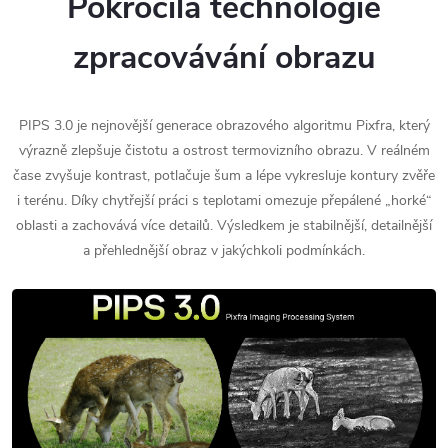
Pokročilá technologie
zpracovávání obrazu
PIPS 3.0 je nejnovější generace obrazového algoritmu Pixfra, který
výrazně zlepšuje čistotu a ostrost termovizního obrazu. V reálném
čase zvyšuje kontrast, potlačuje šum a lépe vykresluje kontury zvěře
i terénu. Díky chytřejší práci s teplotami omezuje přepálené „horké“
oblasti a zachovává více detailů. Výsledkem je stabilnější, detailnější
a přehlednější obraz v jakýchkoli podmínkách.