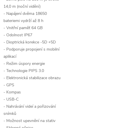
14,0 m (noční vidění)
- Napájení dvěma 18650
bateriemi vydrží až 8 h
- Vnitřní paměť 64 GB
- Odolnost IP67
- Dioptrická korekce -5D +5D
- Podporuje propojení s mobilní
aplikací
- Režim úspory energie
- Technologie PIPS 3.0
- Elektronická stabilizace obrazu
- GPS
- Kompas
- USB-C
- Nahrávání videí a pořizování
snímků
- Možnost upevnění na stativ
- Sklopné očnice