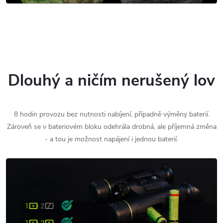
Dlouhý a ničím nerušený lov
8 hodin provozu bez nutnosti nabíjení, případně výměny baterií.
Zároveň se v bateriovém bloku odehrála drobná, ale příjemná změna
- a tou je možnost napájení i jednou baterií.