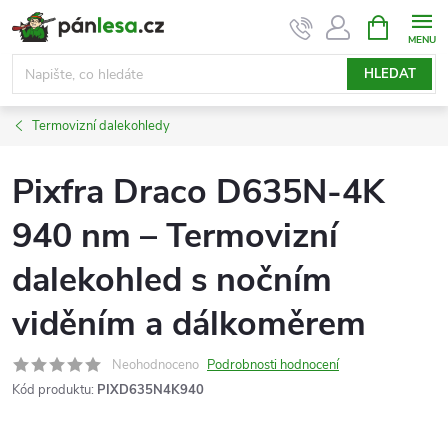
Přejít
NÁKUPNÍ
KOŠÍK
na
obsah
HLEDAT
Termovizní dalekohledy
Pixfra Draco D635N-4K
940 nm – Termovizní
dalekohled s nočním
viděním a dálkoměrem
Neohodnoceno
Podrobnosti hodnocení
Kód produktu:
PIXD635N4K940