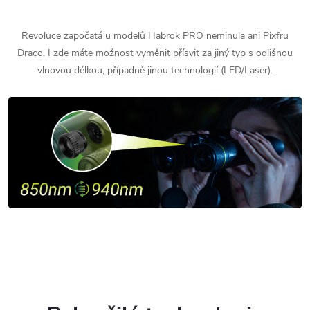
Revoluce započatá u modelů Habrok PRO neminula ani Pixfru
Draco. I zde máte možnost vyměnit přísvit za jiný typ s odlišnou
vlnovou délkou, případně jinou technologií (LED/Laser).