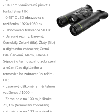
- 940 nm vyměnitelný přísvit s
funkcí Smart IR
- 0,49" OLED obrazovka s
rozlišením 1920x1080 px
- Obnovovací frekvence 50 Hz
- Barevné režimy:
Barevný,
Černobílý, Zelený (filtr), Žlutý (filtr)
u digitálního zobrazení; Černá,
Bílá, Červená, Alarm, Zelená a
Sépiová u termovizního zobrazení
a režim fúze digitálního a
termovizního zobrazení (v režimu
PIP)
- Laserový dálkoměr s měřitelnou
vzdáleností 1000 m
- Zorné pole na 100 m je široké
21,9 m (termovizní zobrazení)
- Zorné pole na 100 m je široké