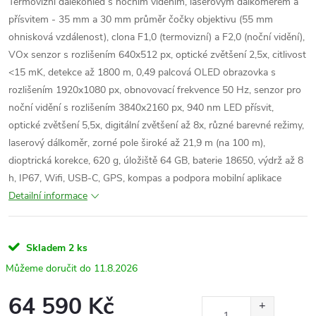
Termovizní dalekohled s nočním viděním, laserovým dálkoměrem a
přísvitem - 35 mm a 30 mm průměr čočky objektivu (55 mm
ohnisková vzdálenost), clona F1,0 (termovizní) a F2,0 (noční vidění),
VOx senzor s rozlišením 640x512 px, optické zvětšení 2,5x, citlivost
<15 mK, detekce až 1800 m, 0,49 palcová OLED obrazovka s
rozlišením 1920x1080 px, obnovovací frekvence 50 Hz, senzor pro
noční vidění s rozlišením 3840x2160 px, 940 nm LED přísvit,
optické zvětšení 5,5x, digitální zvětšení až 8x, různé barevné režimy,
laserový dálkoměr, zorné pole široké až 21,9 m (na 100 m),
dioptrická korekce, 620 g, úložiště 64 GB, baterie 18650, výdrž až 8
h, IP67, Wifi, USB-C, GPS, kompas a podpora mobilní aplikace
Detailní informace
Skladem
2 ks
11.8.2026
64 590 Kč