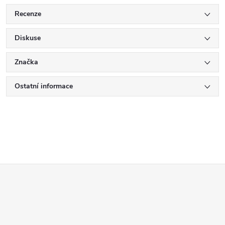
Recenze
Diskuse
Značka
Ostatní informace
Z
á