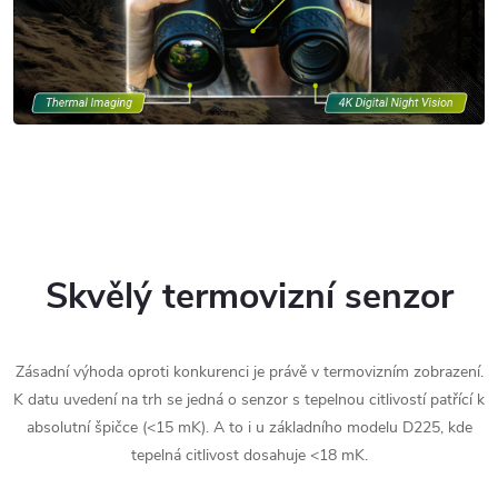
Skvělý termovizní senzor
Zásadní výhoda oproti konkurenci je právě v termovizním zobrazení.
K datu uvedení na trh se jedná o senzor s tepelnou citlivostí patřící k
absolutní špičce (<15 mK). A to i u základního modelu D225, kde
tepelná citlivost dosahuje <18 mK.