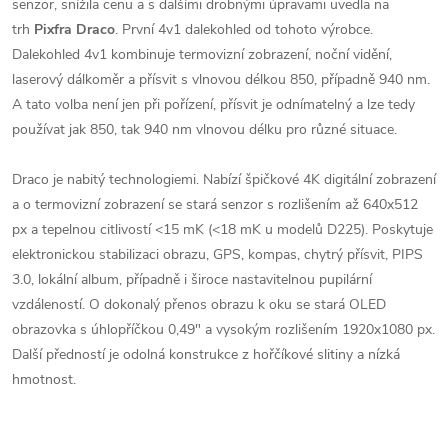
senzor, snížila cenu a s dalšími drobnými úpravami uvedla na
trh
Pixfra Draco
. První 4v1 dalekohled od tohoto výrobce.
Dalekohled 4v1 kombinuje termovizní zobrazení, noční vidění,
laserový dálkoměr a přísvit s vlnovou délkou 850, případně 940 nm.
A tato volba není jen při pořízení, přísvit je odnímatelný a lze tedy
používat jak 850, tak 940 nm vlnovou délku pro různé situace.
Draco je nabitý technologiemi. Nabízí špičkové 4K digitální zobrazení
a o termovizní zobrazení se stará senzor s rozlišením až 640x512
px a tepelnou citlivostí <15 mK (<18 mK u modelů D225). Poskytuje
elektronickou stabilizaci obrazu, GPS, kompas, chytrý přísvit, PIPS
3.0, lokální album, případně i široce nastavitelnou pupilární
vzdáleností. O dokonalý přenos obrazu k oku se stará OLED
obrazovka s úhlopříčkou 0,49" a vysokým rozlišením 1920x1080 px.
Další předností je odolná konstrukce z hořčíkové slitiny a nízká
hmotnost.