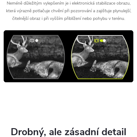
Neméně důležitým vylepšením je i elektronická stabilizace obrazu,
která výrazně potlačuje chvění při pozorování a zajišťuje plynulejší,
čitelnější obraz i při vyšším přiblížení nebo pohybu v terénu.
Drobný, ale zásadní detail