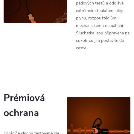
pádových testů a odolává
extrémním teplotám, oleji,
plynu, rozpouštědlům i
mechanickému namáhání.
Sluchátka jsou připravena na
cokoli, co jim postavíte do
cesty.
Prémiová
ochrana
Chrániče sluchu testované dle