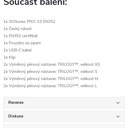
Součást balení:
1x ISOtunes PRO 3.0 EN352
1x Český návod
1x EN352 certifikát
1x Pouzdro se zipem
1x USB-C kabel
1x Klip
2x Výměnný pěnový nástavec
TRILOGY™
, velikost XS
2x Výměnný pěnový nástavec
TRILOGY™
, velikost S
2x Výměnný pěnový nástavec
TRILOGY™
, velikost M
2x Výměnný pěnový nástavec
TRILOGY™
, velikost L
Recenze
Diskuse