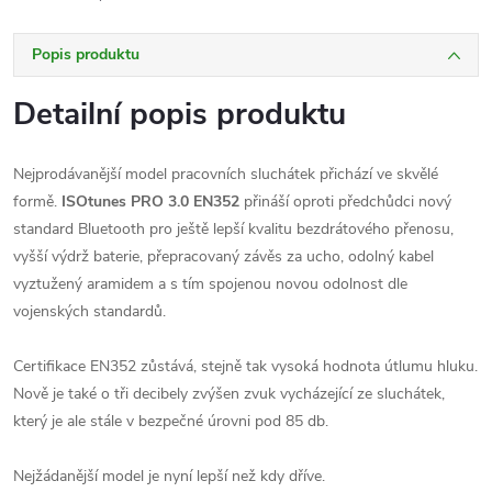
Popis produktu
Detailní popis produktu
Nejprodávanější model pracovních sluchátek
přichází ve skvělé
formě.
ISOtunes PRO 3.0 EN352
přináší oproti předchůdci nový
standard Bluetooth pro ještě lepší kvalitu bezdrátového přenosu,
vyšší výdrž baterie, přepracovaný závěs za ucho, odolný kabel
vyztužený aramidem a s tím spojenou novou odolnost dle
vojenských standardů.
Certifikace EN352 zůstává, stejně tak vysoká hodnota útlumu hluku.
Nově je také o tři decibely zvýšen zvuk vycházející ze sluchátek,
který je ale stále v bezpečné úrovni pod 85 db.
Nejžádanější model je nyní lepší než kdy dříve.