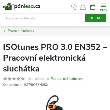
Přejít
NÁKUPNÍ
KOŠÍK
na
obsah
HLEDAT
Pracovní sluchátka
ISOtunes PRO 3.0 EN352 –
Pracovní elektronická
sluchátka
Neohodnoceno
Podrobnosti hodnocení
Kód produktu:
ISTPRO3EN352