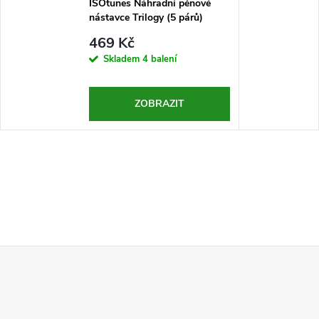
ISOtunes Náhradní pěnové
nástavce Trilogy (5 párů)
469 Kč
Skladem
4 balení
ZOBRAZIT
Z
á