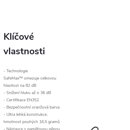
Klíčové
vlastnosti
- Te
chnologie
Saf
eMax™
omezuje
celkovou
hlasitost na 82 dB
- Snížení hluku až o 36 dB
- Certifikace EN352
- Bezpečnostní oranžová barva
- Ultra lehká konstrukce,
hmotnost pouhých 16,5 gramů
- N
ástavce s paměťovou pěnou