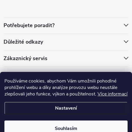
p
a
Potřebujete poradit?
t
Důležité odkazy
í
Zákaznický servis
Používáme cookies, abychom Vám umožnili pohodlné
prohlížení webu a díky analýze provozu webu neustále
zlepšovali jeho funkce, výkon a použitelnost.
Více informací
Nastavení
Copyright 2026
PánLesa.cz
. Všechna práva vyhrazena.
Souhlasím