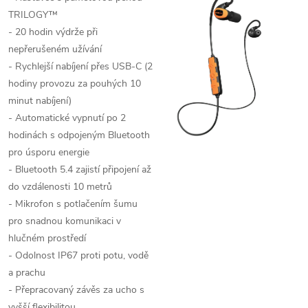
TRILOGY™
- 20 hodin výdrže při
nepřerušeném užívání
- Rychlejší nabíjení přes USB-C (2
hodiny provozu za pouhých 10
minut nabíjení)
- Automatické vypnutí po 2
hodinách s odpojeným Bluetooth
pro úsporu energie
- Bluetooth 5.4 zajistí připojení až
do vzdálenosti 10 metrů
- Mikrofon s potlačením šumu
pro snadnou komunikaci v
hlučném prostředí
- Odolnost IP67 proti potu, vodě
a prachu
- Přepracovaný závěs za ucho s
vyšší flexibilitou