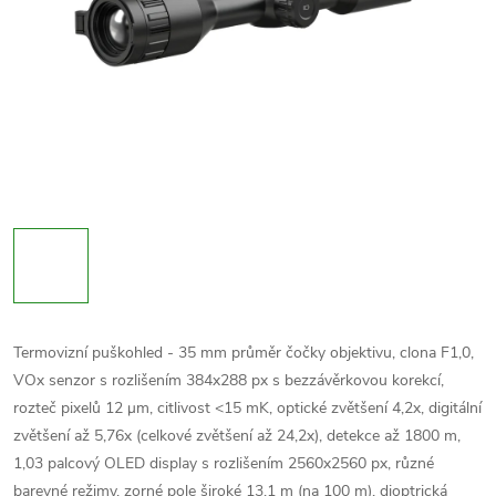
Termovizní puškohled - 35 mm průměr čočky objektivu, clona F1,0,
VOx senzor s rozlišením 384x288 px
s bezzávěrkovou korekcí
,
rozteč pixelů 12 μm, citlivost <15 mK, optické zvětšení 4,2x, digitální
zvětšení až 5,76x
(celkové zvětšení až 24,2x)
, detekce až 1800 m,
1,03 palcový OLED display s rozlišením 2560x2560 px, různé
barevné režimy, zorné pole široké 13,1 m (na 100 m), dioptrická