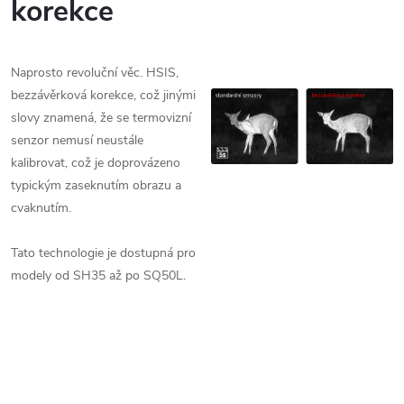
korekce
Naprosto revoluční věc. HSIS,
bezzávěrková korekce, což jinými
slovy znamená, že se termovizní
senzor nemusí neustále
kalibrovat, což je doprovázeno
typickým zaseknutím obrazu a
cvaknutím.
Tato technologie je dostupná pro
modely od SH35 až po SQ50L.