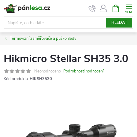
Přejít
NÁKUPNÍ
KOŠÍK
na
obsah
HLEDAT
Termovizní zaměřovače a puškohledy
Hikmicro Stellar SH35 3.0
Neohodnoceno
Podrobnosti hodnocení
Kód produktu:
HIKSH3530