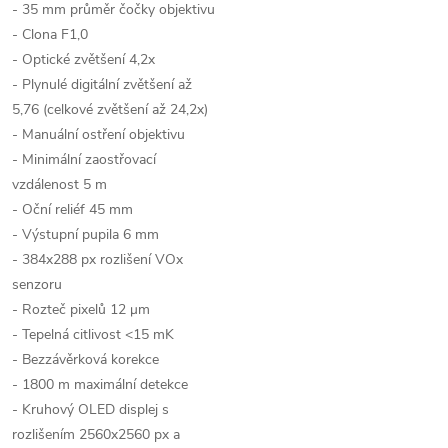
- 35 mm průměr čočky objektivu
- Clona F1,0
- Optické zvětšení 4,2x
- Plynulé digitální zvětšení až
5
,76
(celkové zvětšení až 24,2x)
- Manuální ostření objektivu
- Minimální zaostřovací
vzdálenost 5 m
- Oční reliéf 45 mm
- Výstupní pupila 6 mm
- 384x288 px rozlišení VOx
senzoru
- Rozteč pixelů 12
μm
- Tepelná citlivost
<15 mK
- Bezzávěrková korekce
- 1800 m maximální detekce
- Kruhový OLED displej s
rozlišením 2560x2560 px a