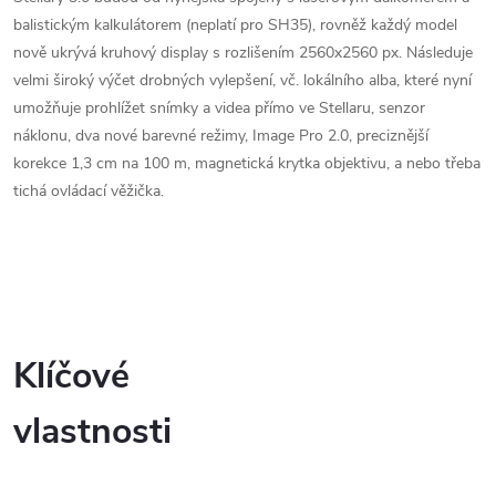
balistickým kalkulátorem (neplatí pro SH35), rovněž každý model
nově ukrývá kruhový display s rozlišením 2560x2560 px. Následuje
velmi široký výčet drobných vylepšení, vč. lokálního alba, které nyní
umožňuje prohlížet snímky a videa přímo ve Stellaru, senzor
náklonu, dva nové barevné režimy, Image Pro 2.0, preciznější
korekce 1,3 cm na 100 m, magnetická krytka objektivu, a nebo třeba
tichá ovládací věžička.
Klíčové
vlastnosti