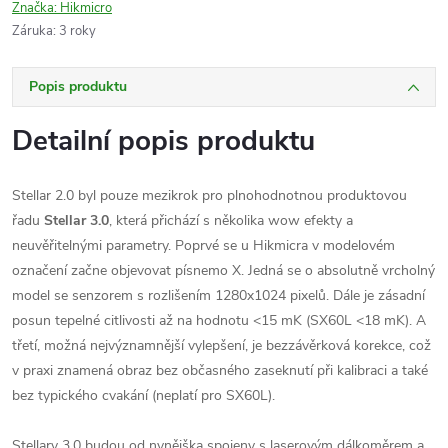
Značka:
Hikmicro
Záruka
:
3 roky
Popis produktu
Detailní popis produktu
Stellar 2.0 byl pouze mezikrok
pro plnohodnotnou produktovou
řadu
Stellar 3.0
, která přichází s několika wow efekty a
neuvěřitelnými parametry. Poprvé se u Hikmicra v modelovém
označení začne objevovat písnemo X. Jedná se o absolutně vrcholný
model se senzorem s rozlišením 1280x1024 pixelů. Dále je zásadní
posun tepelné citlivosti až na hodnotu <15 mK (SX60L <18 mK). A
třetí, možná nejvýznamnější vylepšení, je bezzávěrková korekce, což
v praxi znamená obraz bez občasného zaseknutí při kalibraci a také
bez typického cvakání (neplatí pro SX60L).
Stellary 3.0 budou od nynějška spojeny s laserovým dálkoměrem a