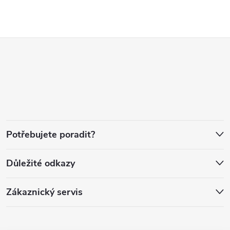
Z
á
p
a
Potřebujete poradit?
t
Důležité odkazy
í
Zákaznický servis