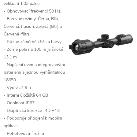
velikostí 1,03 palce
- Obnovovací frekvenci 50 Hz
- Barevné režimy:
Černá, Bílá,
Červená, Fusion, Zelená (filtr) a
Červená (filtr)
- Různé záměrné kříže a barvy
- Zorné pole na 100 m je široké
13,1 m
- Napájení dvěma integrovanými
bateriemi a jednou vyměnitelnou
18650
- Výdrž až 9 h
- Interní úložiště 64 GB
- Odolnost IP67
- Dioptrická korekce -4D +4D
- Podporuje připojení k mobilní
aplikaci
- Pohotovostní režim