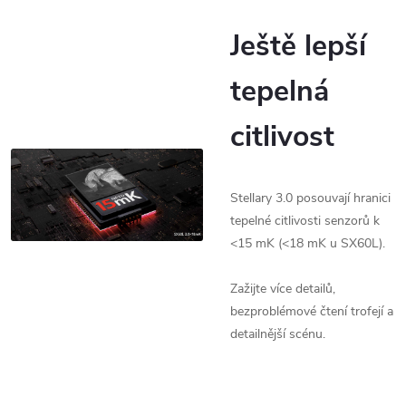
Ještě lepší
tepelná
citlivost
Stellary 3.0 posouvají hranici
tepelné citlivosti senzorů k
<15 mK (<18 mK u SX60L).
Zažijte více detailů,
bezproblémové čtení trofejí a
detailnější scénu.