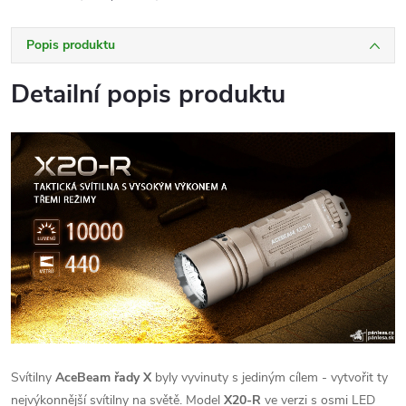
Popis produktu
Detailní popis produktu
Svítilny
AceBeam řady X
byly vyvinuty s jediným cílem - vytvořit ty
nejvýkonnější svítilny na světě. Model
X20-R
ve verzi s osmi LED