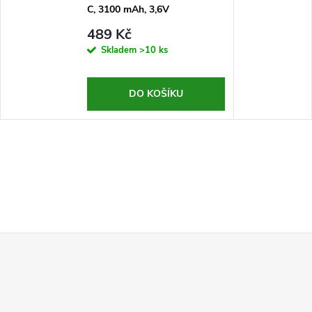
C, 3100 mAh, 3,6V
489 Kč
Skladem
>10 ks
DO KOŠÍKU
Z
á