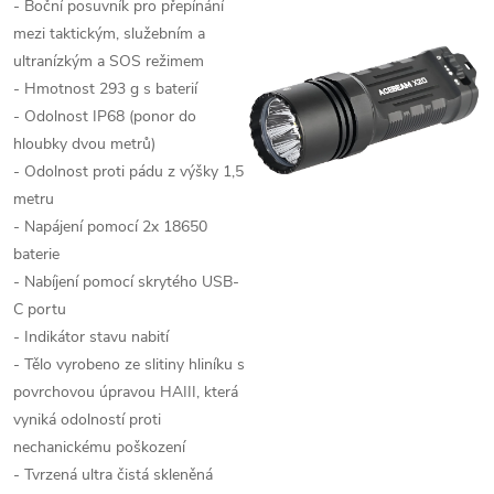
- Boční posuvník pro přepínání
mezi taktickým, služebním a
ultranízkým a SOS režimem
- Hmotnost 293 g s baterií
- Odolnost IP68 (ponor do
hloubky dvou metrů)
- Odolnost proti pádu z výšky 1,5
metru
- Napájení pomocí 2x 18650
baterie
- Nabíjení pomocí skrytého USB-
C portu
- Indikátor stavu nabití
- Tělo vyrobeno ze slitiny hliníku s
povrchovou úpravou HAIII, která
vyniká odolností proti
nechanickému poškození
- Tvrzená ultra čistá skleněná