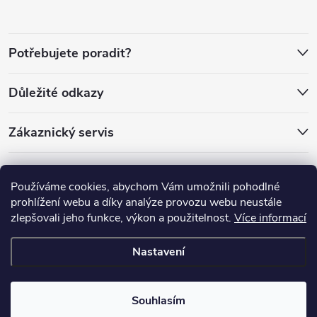
p
a
Potřebujete poradit?
t
Důležité odkazy
í
Zákaznický servis
Používáme cookies, abychom Vám umožnili pohodlné
prohlížení webu a díky analýze provozu webu neustále
zlepšovali jeho funkce, výkon a použitelnost.
Více informací
Nastavení
Copyright 2026
PánLesa.cz
. Všechna práva vyhrazena.
Souhlasím
Vytvořil Shoptet