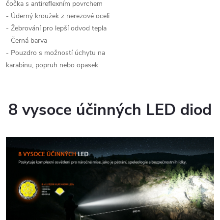
čočka s antireflexním povrchem
- Úderný kroužek z nerezové oceli
- Žebrování pro lepší odvod tepla
- Černá barva
- Pouzdro s možností úchytu na
karabinu, popruh nebo opasek
8 vysoce účinných LED diod