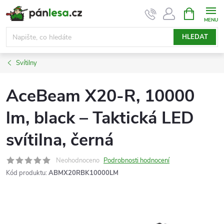
Přejít
NÁKUPNÍ
KOŠÍK
na
obsah
HLEDAT
Svítilny
AceBeam X20-R, 10000
lm, black – Taktická LED
svítilna, černá
Neohodnoceno
Podrobnosti hodnocení
Kód produktu:
ABMX20RBK10000LM