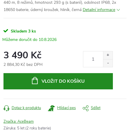
440 m, 8 režimů, hmotnost 293 g (s baterií), odolnost IP68, 2x
18650 baterie,
úderný kroužek,
hliník, černá
Detailní informace
Skladem
3 ks
10.8.2026
3 490 Kč
2 884,30 Kč bez DPH
Měrná
cena:
VLOŽIT DO KOŠÍKU
Dotaz k produktu
Hlídací pes
Sdílet
Značka:
AceBeam
Záruka
:
5 let (2 roky baterie)