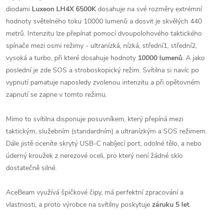
diodami
Luxeon LH4X 6500K
dosahuje na své rozměry extrémní
hodnoty světelného toku 10000 lumenů a dosvit je skvělých 440
metrů. Intenzitu lze přepínat pomocí dvoupolohového taktického
spínače mezi osmi režimy - ultranízká, nízká, střední1, střední2,
vysoká a turbo, při které dosahuje hodnoty
10000 lumenů
. A jako
poslední je zde SOS a stroboskopický režim. Svítilna si navíc po
vypnutí pamatuje naposledy zvolenou intenzitu a při opětovném
zapnutí se zapne v tomto režimu.
Mimo to svítilna disponuje posuvníkem, který přepíná mezi
taktickým, služebním (standardním) a ultranízkým a SOS režimem.
Dále jistě oceníte skrytý USB-C nabíjecí port, odolné tělo, a nebo
úderný kroužek z nerezové oceli, pro který není žádné sklo
dostatečně silné.
AceBeam využívá špičkové čipy, má perfektní zpracování a
vlastnosti, a proto výrobce na svítilny poskytuje
záruku 5 let
.